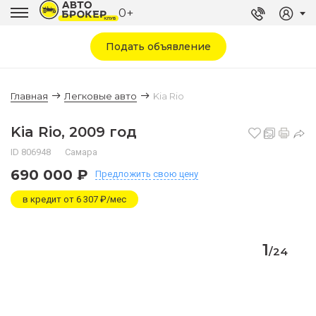
0+
Подать объявление
Главная
Легковые авто
Kia Rio
Kia Rio, 2009 год
ID 806948
Самара
690 000 ₽
Предложить
свою цену
в кредит от 6 307 ₽/мес
1
/
24