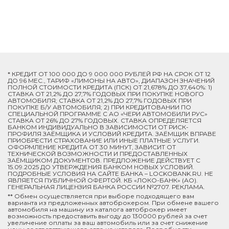
* КРЕДИТ ОТ 100 000 ДО 9 000 000 РУБЛЕЙ РФ НА СРОК ОТ 12
ДО 96 МЕС., ТАРИФ «ЛИМОНЫ НА АВТО», ДИАПАЗОН ЗНАЧЕНИЙ
ПОЛНОЙ СТОИМОСТИ КРЕДИТА (ПСК) ОТ 21,678% ДО 37,640%: 1)
СТАВКА ОТ 21,2% ДО 27,7% ГОДОВЫХ ПРИ ПОКУПКЕ НОВОГО
АВТОМОБИЛЯ; СТАВКА ОТ 21,2% ДО 27,7% ГОДОВЫХ ПРИ
ПОКУПКЕ Б/У АВТОМОБИЛЯ; 2) ПРИ КРЕДИТОВАНИИ ПО
СПЕЦИАЛЬНОЙ ПРОГРАММЕ C АО «ЧЕРИ АВТОМОБИЛИ РУС»
СТАВКА ОТ 26% ДО 27% ГОДОВЫХ. СТАВКА ОПРЕДЕЛЯЕТСЯ
БАНКОМ ИНДИВИДУАЛЬНО В ЗАВИСИМОСТИ ОТ РИСК-
ПРОФИЛЯ ЗАЁМЩИКА И УСЛОВИЙ КРЕДИТА. ЗАЁМЩИК ВПРАВЕ
ПРИОБРЕСТИ СТРАХОВАНИЕ ИЛИ ИНЫЕ ПЛАТНЫЕ УСЛУГИ.
ОФОРМЛЕНИЕ КРЕДИТА ОТ 30 МИНУТ, ЗАВИСИТ ОТ
ТЕХНИЧЕСКОЙ ВОЗМОЖНОСТИ И ПРЕДОСТАВЛЕННЫХ
ЗАЁМЩИКОМ ДОКУМЕНТОВ. ПРЕДЛОЖЕНИЕ ДЕЙСТВУЕТ С
15.09.2025 ДО УТВЕРЖДЕНИЯ БАНКОМ НОВЫХ УСЛОВИЙ.
ПОДРОБНЫЕ УСЛОВИЯ НА САЙТЕ БАНКА – LOCKOBANK.RU. НЕ
ЯВЛЯЕТСЯ ПУБЛИЧНОЙ ОФЕРТОЙ. КБ «ЛОКО-БАНК» (АО).
ГЕНЕРАЛЬНАЯ ЛИЦЕНЗИЯ БАНКА РОССИИ №2707. РЕКЛАМА.
** Обмен осуществляется при выборе подходящего вам
варианта из предложенных автоброкером. При обмене вашего
автомобиля на машину из каталога автоброкер имеет
возможность предоставить выгоду до 130000 рублей за счет
увеличение оплаты за ваш автомобиль или за счет снижение