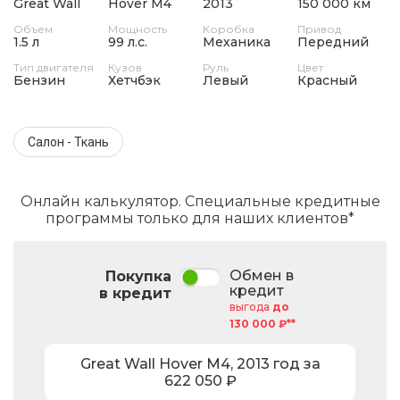
Great Wall
Hover M4
2013
150 000 км
Объем
Мощность
Коробка
Привод
1.5 л
99 л.с.
Механика
Передний
Тип двигателя
Кузов
Руль
Цвет
Бензин
Хетчбэк
Левый
Красный
Салон - Ткань
Онлайн калькулятор. Специальные кредитные
программы только для наших клиентов*
Обмен в
Покупка
кредит
в кредит
выгода
до
130 000 ₽**
Great Wall
Hover M4
,
2013
год за
622 050
₽