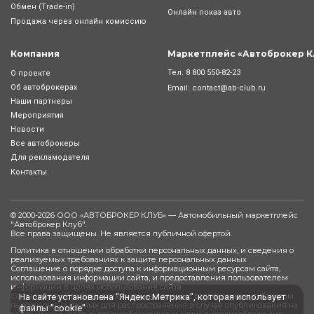
Обмен (Trade-in)
Онлайн показ авто
Продажа через онлайн комиссию
Компания
Маркетплейс «Автоброкер К
Тел.
8 800 550-82-23
О проекте
Об автоброкерах
Email:
contact@ab-club.ru
Наши партнеры
Мероприятия
Новости
Все автоброкеры
Для рекламодателя
Контакты
© 2000-2026 ООО «АВТОБРОКЕР КЛУБ» — Автомобильный маркетплейс
"
Автоброкер Клуб
".
Все права защищены. Не является публичной офертой.
Политика в отношении обработки персональных данных, и сведения о
реализуемых требованиях к защите персональных данных
Соглашение о порядке доступа к информационным ресурсам сайта,
использования информации сайта, и предоставления пользователем
информации в целях использования сайта
Согласие на обработку персональных данных, разрешенных субъектом
На сайте установлена "Яндекс.Метрика", которая использует
персональных данных для распространения в случае опубликования на
файлы "cookie"