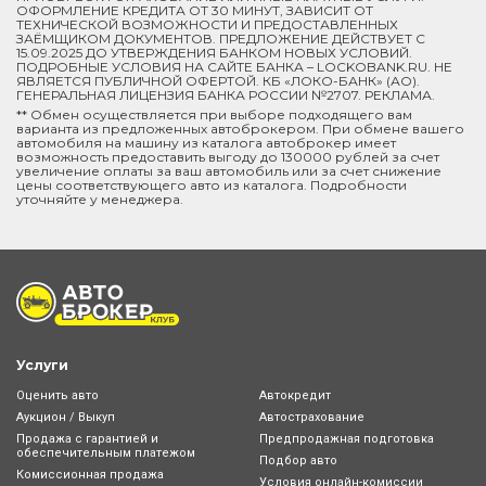
ОФОРМЛЕНИЕ КРЕДИТА ОТ 30 МИНУТ, ЗАВИСИТ ОТ
ТЕХНИЧЕСКОЙ ВОЗМОЖНОСТИ И ПРЕДОСТАВЛЕННЫХ
ЗАЁМЩИКОМ ДОКУМЕНТОВ. ПРЕДЛОЖЕНИЕ ДЕЙСТВУЕТ С
15.09.2025 ДО УТВЕРЖДЕНИЯ БАНКОМ НОВЫХ УСЛОВИЙ.
ПОДРОБНЫЕ УСЛОВИЯ НА САЙТЕ БАНКА – LOCKOBANK.RU. НЕ
ЯВЛЯЕТСЯ ПУБЛИЧНОЙ ОФЕРТОЙ. КБ «ЛОКО-БАНК» (АО).
ГЕНЕРАЛЬНАЯ ЛИЦЕНЗИЯ БАНКА РОССИИ №2707. РЕКЛАМА.
** Обмен осуществляется при выборе подходящего вам
варианта из предложенных автоброкером. При обмене вашего
автомобиля на машину из каталога автоброкер имеет
возможность предоставить выгоду до 130000 рублей за счет
увеличение оплаты за ваш автомобиль или за счет снижение
цены соответствующего авто из каталога. Подробности
уточняйте у менеджера.
Услуги
Оценить авто
Автокредит
Аукцион / Выкуп
Автострахование
Продажа с гарантией и
Предпродажная подготовка
обеспечительным платежом
Подбор авто
Комиссионная продажа
Условия онлайн-комиcсии