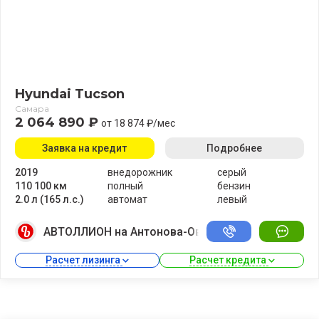
Hyundai Tucson
Самара
2 064 890 ₽
от 18 874 ₽/мес
Заявка на кредит
Подробнее
2019
внедорожник
серый
110 100 км
полный
бензин
2.0 л (165 л.с.)
автомат
левый
АВТОЛЛИОН на Антонова-Овсеенко
Расчет лизинга 
Расчет кредита 