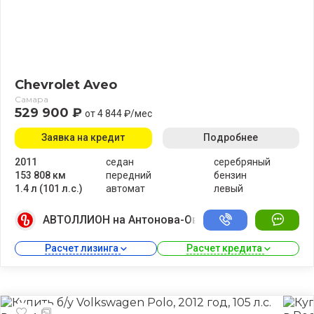
Chevrolet Aveo
Самара
529 900 ₽
от 4 844 ₽/мес
Заявка на кредит
Подробнее
2011
седан
серебряный
153 808 км
передний
бензин
1.4 л (101 л.с.)
автомат
левый
АВТОЛЛИОН на Антонова-Овсеенко
Расчет лизинга 
Расчет кредита 