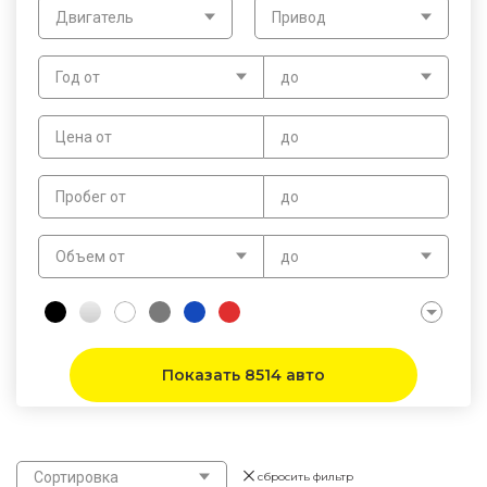
Двигатель
Привод
Год от
до
Цена от
до
Пробег от
до
Объем от
до
Показать 8514 авто
Сортировка
сбросить фильтр