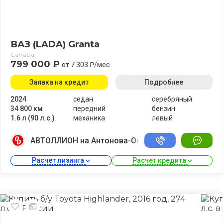
ВАЗ (LADA) Granta
Самара
799 000 ₽
от 7 303 ₽/мес
Заявка на кредит
Подробнее
2024
седан
серебряный
34 800 км
передний
бензин
1.6 л (90 л.с.)
механика
левый
АВТОЛЛИОН на Антонова-Овсеенко
Расчет лизинга 
Расчет кредита 