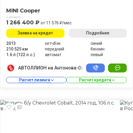
MINI Cooper
Самара
1 266 400 ₽
от 11 576 ₽/мес
Заявка на кредит
Подробнее
2013
хетчбэк
синий
210 525 км
передний
бензин
1.6 л (122 л.с.)
автомат
левый
АВТОЛЛИОН на Антонова-Овсеенко
Расчет лизинга 
Расчет кредита 