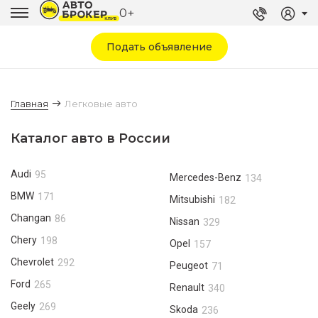
0+
Подать объявление
Главная
Легковые авто
Каталог авто в России
Audi
95
Mercedes-Benz
134
BMW
171
Mitsubishi
182
Changan
86
Nissan
329
Chery
198
Opel
157
Chevrolet
292
Peugeot
71
Ford
265
Renault
340
Geely
269
Skoda
236