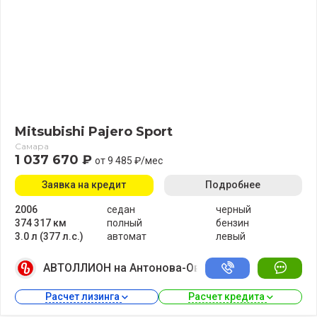
Mitsubishi Pajero Sport
Самара
1 037 670 ₽
от 9 485 ₽/мес
Заявка на кредит
Подробнее
2006
седан
черный
374 317 км
полный
бензин
3.0 л (377 л.с.)
автомат
левый
АВТОЛЛИОН на Антонова-Овсеенко
Расчет лизинга 
Расчет кредита 