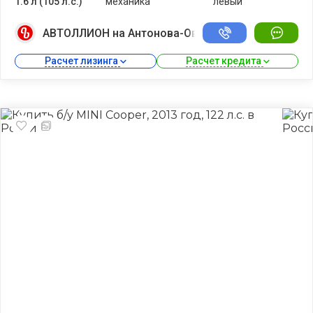
1.6 л (105 л.с.)
механика
левый
АВТОЛЛИОН на Антонова-Овсеенко
Расчет лизинга 
Расчет кредита 