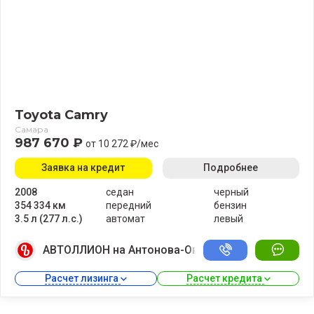
Toyota Camry
Самара
987 670 ₽
от 10 272 ₽/мес
Заявка на кредит
Подробнее
2008
седан
черный
354 334 км
передний
бензин
3.5 л (277 л.с.)
автомат
левый
АВТОЛЛИОН на Антонова-Овсеенко
Расчет лизинга 
Расчет кредита 