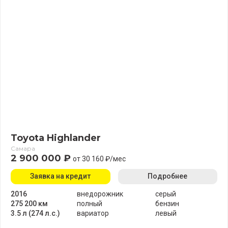
Toyota Highlander
Самара
2 900 000 ₽
от 30 160 ₽/мес
Заявка на кредит
Подробнее
2016
внедорожник
серый
275 200 км
полный
бензин
3.5 л (274 л.с.)
вариатор
левый