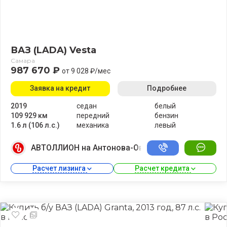
ВАЗ (LADA) Vesta
Самара
987 670 ₽
от 9 028 ₽/мес
Заявка на кредит
Подробнее
2019
седан
белый
109 929 км
передний
бензин
1.6 л (106 л.с.)
механика
левый
АВТОЛЛИОН на Антонова-Овсеенко
Расчет лизинга 
Расчет кредита 