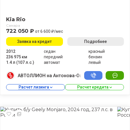
Kia Rio
Самара
722 050 ₽
от 6 600 ₽/мес
Заявка на кредит
Подробнее
2012
седан
красный
236 975 км
передний
бензин
1.4 л (107 л.с.)
автомат
левый
АВТОЛЛИОН на Антонова-Овсеенко
Расчет лизинга 
Расчет кредита 