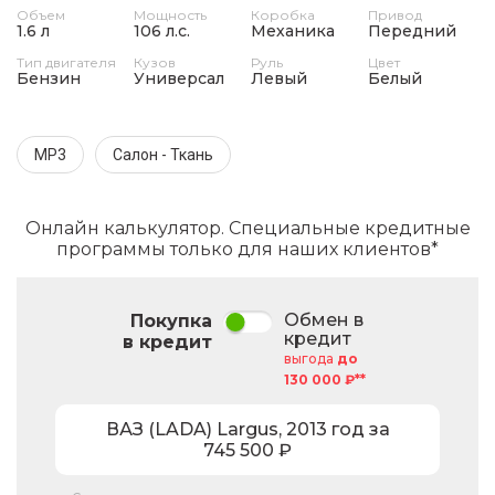
Объем
Мощность
Коробка
Привод
1.6 л
106 л.с.
Механика
Передний
Тип двигателя
Кузов
Руль
Цвет
Бензин
Универсал
Левый
Белый
MP3
Салон - Ткань
Онлайн калькулятор. Специальные кредитные
программы только для наших клиентов*
Обмен в
Покупка
кредит
в кредит
выгода
до
130 000 ₽**
ВАЗ (LADA)
Largus
,
2013
год за
745 500
₽