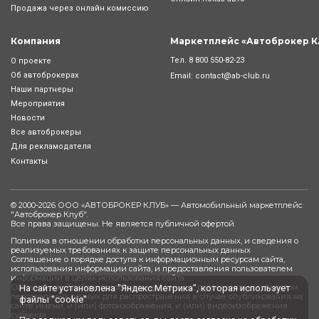
Продажа через онлайн комиссию
Компания
Маркетплейс «Автоброкер К
Тел.
8 800 550-82-23
О проекте
Об автоброкерах
Email:
contact@ab-club.ru
Наши партнеры
Мероприятия
Новости
Все автоброкеры
Для рекламодателя
Контакты
© 2000-2026 ООО «АВТОБРОКЕР КЛУБ» — Автомобильный маркетплейс
"
Автоброкер Клуб
".
Все права защищены. Не является публичной офертой.
Политика в отношении обработки персональных данных, и сведения о
реализуемых требованиях к защите персональных данных
Соглашение о порядке доступа к информационным ресурсам сайта,
использования информации сайта, и предоставления пользователем
информации в целях использования сайта
Согласие на обработку персональных данных, разрешенных субъектом
На сайте установлена "Яндекс.Метрика", которая использует
персональных данных для распространения в случае опубликования на
файлы "cookie"
сайте имени, и (или) фотоизображения, и (или) видеоизображения
субъекта