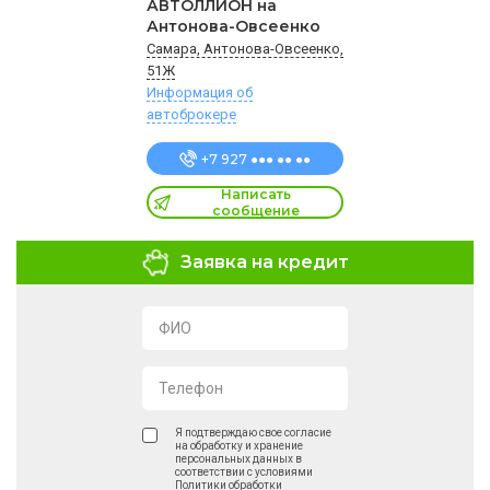
АВТОЛЛИОН на
Антонова-Овсеенко
Самара, Антонова-Овсеенко,
51Ж
Информация об
автоброкере
+7 927 ●●● ●● ●●
Написать
сообщение
Заявка на кредит
ФИО
Телефон
Я подтверждаю свое согласие
на обработку и хранение
персональных данных в
соответствии с условиями
Политики обработки