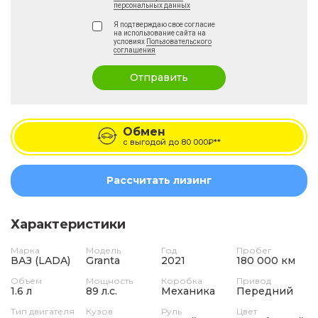
персональных данных
Я подтверждаю свое согласие
на использование сайта на
условиях
Пользовательского
соглашения
Отправить
Обмен
с выгодой до
80 000₽**
Рассчитать лизинг
Характеристики
Марка
Модель
Год
Пробег
ВАЗ (LADA)
Granta
2021
180 000 км
Объем
Мощность
Коробка
Привод
1.6 л
89 л.с.
Механика
Передний
Тип двигателя
Кузов
Руль
Цвет