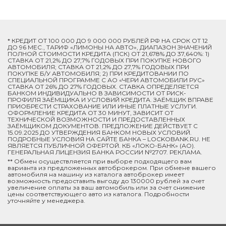
* КРЕДИТ ОТ 100 000 ДО 9 000 000 РУБЛЕЙ РФ НА СРОК ОТ 12
ДО 96 МЕС., ТАРИФ «ЛИМОНЫ НА АВТО», ДИАПАЗОН ЗНАЧЕНИЙ
ПОЛНОЙ СТОИМОСТИ КРЕДИТА (ПСК) ОТ 21,678% ДО 37,640%: 1)
СТАВКА ОТ 21,2% ДО 27,7% ГОДОВЫХ ПРИ ПОКУПКЕ НОВОГО
АВТОМОБИЛЯ; СТАВКА ОТ 21,2% ДО 27,7% ГОДОВЫХ ПРИ
ПОКУПКЕ Б/У АВТОМОБИЛЯ; 2) ПРИ КРЕДИТОВАНИИ ПО
СПЕЦИАЛЬНОЙ ПРОГРАММЕ C АО «ЧЕРИ АВТОМОБИЛИ РУС»
СТАВКА ОТ 26% ДО 27% ГОДОВЫХ. СТАВКА ОПРЕДЕЛЯЕТСЯ
БАНКОМ ИНДИВИДУАЛЬНО В ЗАВИСИМОСТИ ОТ РИСК-
ПРОФИЛЯ ЗАЁМЩИКА И УСЛОВИЙ КРЕДИТА. ЗАЁМЩИК ВПРАВЕ
ПРИОБРЕСТИ СТРАХОВАНИЕ ИЛИ ИНЫЕ ПЛАТНЫЕ УСЛУГИ.
ОФОРМЛЕНИЕ КРЕДИТА ОТ 30 МИНУТ, ЗАВИСИТ ОТ
ТЕХНИЧЕСКОЙ ВОЗМОЖНОСТИ И ПРЕДОСТАВЛЕННЫХ
ЗАЁМЩИКОМ ДОКУМЕНТОВ. ПРЕДЛОЖЕНИЕ ДЕЙСТВУЕТ С
15.09.2025 ДО УТВЕРЖДЕНИЯ БАНКОМ НОВЫХ УСЛОВИЙ.
ПОДРОБНЫЕ УСЛОВИЯ НА САЙТЕ БАНКА – LOCKOBANK.RU. НЕ
ЯВЛЯЕТСЯ ПУБЛИЧНОЙ ОФЕРТОЙ. КБ «ЛОКО-БАНК» (АО).
ГЕНЕРАЛЬНАЯ ЛИЦЕНЗИЯ БАНКА РОССИИ №2707. РЕКЛАМА.
** Обмен осуществляется при выборе подходящего вам
варианта из предложенных автоброкером. При обмене вашего
автомобиля на машину из каталога автоброкер имеет
возможность предоставить выгоду до 130000 рублей за счет
увеличение оплаты за ваш автомобиль или за счет снижение
цены соответствующего авто из каталога. Подробности
уточняйте у менеджера.