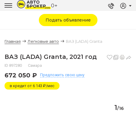
0+
Подать объявление
Главная
Легковые авто
ВАЗ (LADA) Granta
ВАЗ (LADA) Granta, 2021 год
ID 897280
Самара
672 050 ₽
Предложить
свою цену
в кредит от 6 143 ₽/мес
1
/
16