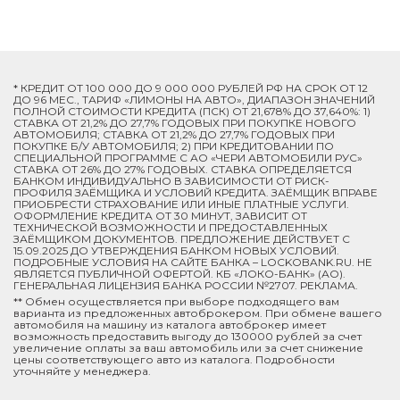
* КРЕДИТ ОТ 100 000 ДО 9 000 000 РУБЛЕЙ РФ НА СРОК ОТ 12
ДО 96 МЕС., ТАРИФ «ЛИМОНЫ НА АВТО», ДИАПАЗОН ЗНАЧЕНИЙ
ПОЛНОЙ СТОИМОСТИ КРЕДИТА (ПСК) ОТ 21,678% ДО 37,640%: 1)
СТАВКА ОТ 21,2% ДО 27,7% ГОДОВЫХ ПРИ ПОКУПКЕ НОВОГО
АВТОМОБИЛЯ; СТАВКА ОТ 21,2% ДО 27,7% ГОДОВЫХ ПРИ
ПОКУПКЕ Б/У АВТОМОБИЛЯ; 2) ПРИ КРЕДИТОВАНИИ ПО
СПЕЦИАЛЬНОЙ ПРОГРАММЕ C АО «ЧЕРИ АВТОМОБИЛИ РУС»
СТАВКА ОТ 26% ДО 27% ГОДОВЫХ. СТАВКА ОПРЕДЕЛЯЕТСЯ
БАНКОМ ИНДИВИДУАЛЬНО В ЗАВИСИМОСТИ ОТ РИСК-
ПРОФИЛЯ ЗАЁМЩИКА И УСЛОВИЙ КРЕДИТА. ЗАЁМЩИК ВПРАВЕ
ПРИОБРЕСТИ СТРАХОВАНИЕ ИЛИ ИНЫЕ ПЛАТНЫЕ УСЛУГИ.
ОФОРМЛЕНИЕ КРЕДИТА ОТ 30 МИНУТ, ЗАВИСИТ ОТ
ТЕХНИЧЕСКОЙ ВОЗМОЖНОСТИ И ПРЕДОСТАВЛЕННЫХ
ЗАЁМЩИКОМ ДОКУМЕНТОВ. ПРЕДЛОЖЕНИЕ ДЕЙСТВУЕТ С
15.09.2025 ДО УТВЕРЖДЕНИЯ БАНКОМ НОВЫХ УСЛОВИЙ.
ПОДРОБНЫЕ УСЛОВИЯ НА САЙТЕ БАНКА – LOCKOBANK.RU. НЕ
ЯВЛЯЕТСЯ ПУБЛИЧНОЙ ОФЕРТОЙ. КБ «ЛОКО-БАНК» (АО).
ГЕНЕРАЛЬНАЯ ЛИЦЕНЗИЯ БАНКА РОССИИ №2707. РЕКЛАМА.
** Обмен осуществляется при выборе подходящего вам
варианта из предложенных автоброкером. При обмене вашего
автомобиля на машину из каталога автоброкер имеет
возможность предоставить выгоду до 130000 рублей за счет
увеличение оплаты за ваш автомобиль или за счет снижение
цены соответствующего авто из каталога. Подробности
уточняйте у менеджера.