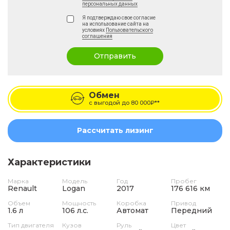
персональных данных
Я подтверждаю свое согласие
на использование сайта на
условиях
Пользовательского
соглашения
Отправить
Обмен
с выгодой до
80 000₽**
Рассчитать лизинг
Характеристики
Марка
Модель
Год
Пробег
Renault
Logan
2017
176 616 км
Объем
Мощность
Коробка
Привод
1.6 л
106 л.с.
Автомат
Передний
Тип двигателя
Кузов
Руль
Цвет