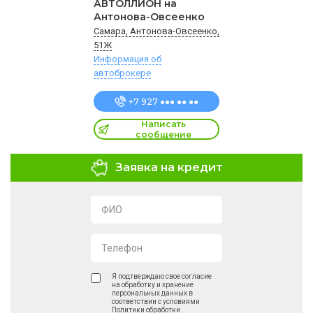
АВТОЛЛИОН на
Антонова-Овсеенко
Самара, Антонова-Овсеенко,
51Ж
Информация об
автоброкере
+7 927 ●●● ●● ●●
Написать
сообщение
Заявка на кредит
ФИО
Телефон
Я подтверждаю свое согласие
на обработку и хранение
персональных данных в
соответствии с условиями
Политики обработки