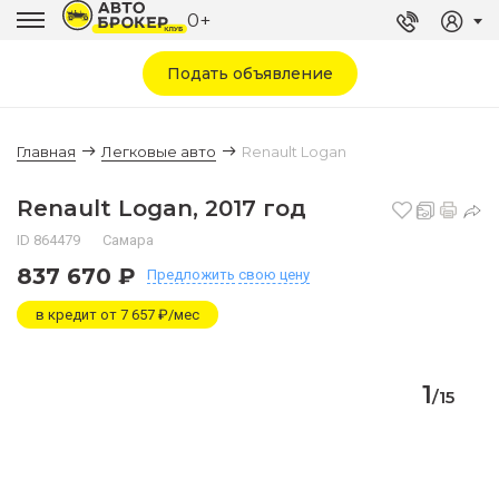
0+
Подать объявление
Главная
Легковые авто
Renault Logan
Renault Logan, 2017 год
ID 864479
Самара
837 670 ₽
Предложить
свою цену
в кредит от 7 657 ₽/мес
1
/
15