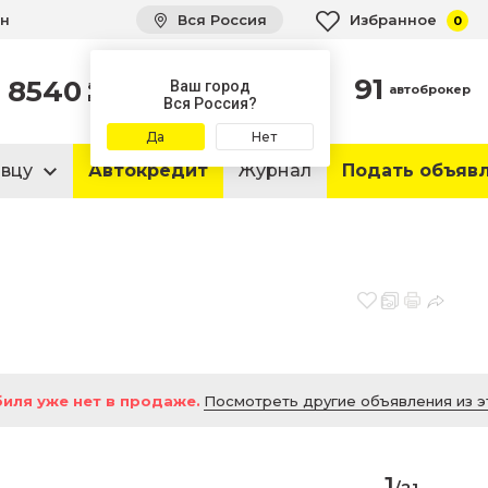
ин
Вся Россия
Избранное
0
91
8540
автомобилей
Ваш город
автоброкер
в продаже
Вся Россия?
Да
Нет
авцу
Автокредит
Журнал
Подать объяв
иля уже нет в продаже.
Посмотреть другие объявления из э
1