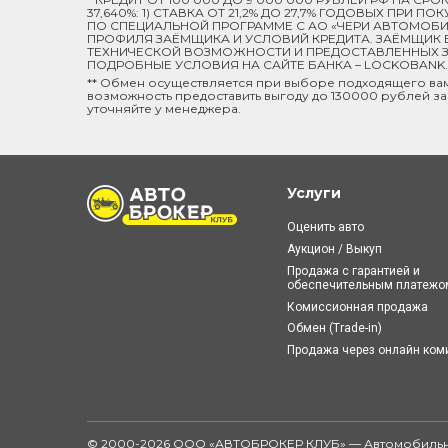
37,640%: 1) СТАВКА ОТ 21,2% ДО 27,7% ГОДОВЫХ ПРИ
ПО СПЕЦИАЛЬНОЙ ПРОГРАММЕ C АО «ЧЕРИ АВТОМОБИЛ
ПРОФИЛЯ ЗАЁМЩИКА И УСЛОВИЙ КРЕДИТА. ЗАЁМЩИК В
ТЕХНИЧЕСКОЙ ВОЗМОЖНОСТИ И ПРЕДОСТАВЛЕННЫХ ЗА
ПОДРОБНЫЕ УСЛОВИЯ НА САЙТЕ БАНКА – LOCKOBANK.R
** Обмен осуществляется при выборе подходящего ва
возможность предоставить выгоду до 130000 рублей за
уточняйте у менеджера.
Услуги
Оценить авто
Аукцион / Выкуп
Продажа с гарантией и
обеспечительным платежо
Комиссионная продажа
Обмен (Trade-in)
Продажа через онлайн ко
© 2000-2026 ООО «АВТОБРОКЕР КЛУБ» — Автомобильн