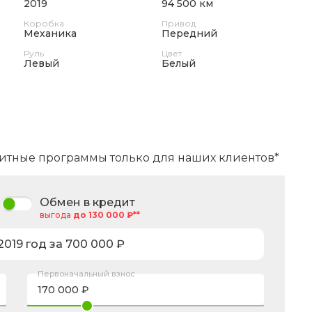
2019
94 500 км
Коробка
Привод
Механика
Передний
Руль
Цвет
Левый
Белый
итные программы только для наших клиентов*
Обмен в кредит
выгода
до 130 000 ₽**
2019
год за
700 000
₽
Первоначальный взнос