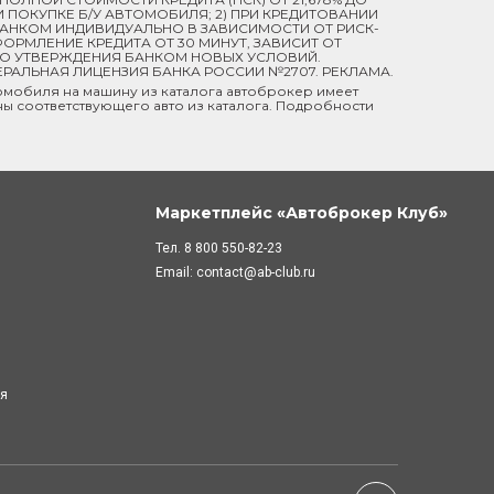
ПРИ ПОКУПКЕ Б/У АВТОМОБИЛЯ; 2) ПРИ КРЕДИТОВАНИИ
 БАНКОМ ИНДИВИДУАЛЬНО В ЗАВИСИМОСТИ ОТ РИСК-
ОРМЛЕНИЕ КРЕДИТА ОТ 30 МИНУТ, ЗАВИСИТ ОТ
ДО УТВЕРЖДЕНИЯ БАНКОМ НОВЫХ УСЛОВИЙ.
ЕРАЛЬНАЯ ЛИЦЕНЗИЯ БАНКА РОССИИ №2707. РЕКЛАМА.
мобиля на машину из каталога автоброкер имеет
ны соответствующего авто из каталога. Подробности
Маркетплейс «Автоброкер Клуб»
Тел.
8 800 550-82-23
Email:
contact@ab-club.ru
ля