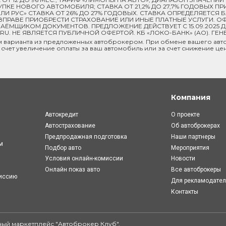
 ПОКУПКЕ НОВОГО АВТОМОБИЛЯ; СТАВКА ОТ 21,2% ДО 27,7% ГОДОВЫХ 
И РУС» СТАВКА ОТ 26% ДО 27% ГОДОВЫХ. СТАВКА ОПРЕДЕЛЯЕТСЯ
ПРАВЕ ПРИОБРЕСТИ СТРАХОВАНИЕ ИЛИ ИНЫЕ ПЛАТНЫЕ УСЛУГИ. ОФ
ЁМЩИКОМ ДОКУМЕНТОВ. ПРЕДЛОЖЕНИЕ ДЕЙСТВУЕТ С 15.09.2025 
U. НЕ ЯВЛЯЕТСЯ ПУБЛИЧНОЙ ОФЕРТОЙ. КБ «ЛОКО-БАНК» (АО). ГЕН
м варианта из предложенных автоброкером. При обмене вашего авто
 счет увеличение оплаты за ваш автомобиль или за счет снижение це
Компания
Автокредит
О проекте
Автострахование
Об автоброкерах
Предпродажная подготовка
Наши партнеры
м
Подбор авто
Мероприятия
Условия онлайн-комиcсии
Новости
Онлайн показ авто
Все автоброкеры
миссию
Для рекламодате
Контакты
ый маркетплейс "
Автоброкер Клуб
".