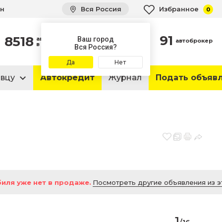
ин
Вся Россия
Избранное
0
91
8518
автомобилей
Ваш город
автоброкер
в продаже
Вся Россия?
Да
Нет
авцу
Автокредит
Журнал
Подать объяв
иля уже нет в продаже.
Посмотреть другие объявления из э
1