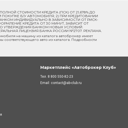
Й ПОЛНОЙ СТОИМОСТИ КРЕДИТА (ПСК) ОТ 21,678% ДО
ПРИ ПОКУПКЕ Б/У АВТОМОБИЛЯ; 2) ПРИ КРЕДИТОВАНИИ
 БАНКОМ ИНДИВИДУАЛЬНО В ЗАВИСИМОСТИ ОТ РИСК-
ОРМЛЕНИЕ КРЕДИТА ОТ 30 МИНУТ, ЗАВИСИТ ОТ
ДО УТВЕРЖДЕНИЯ БАНКОМ НОВЫХ УСЛОВИЙ.
ЕРАЛЬНАЯ ЛИЦЕНЗИЯ БАНКА РОССИИ №2707. РЕКЛАМА.
мобиля на машину из каталога автоброкер имеет
ны соответствующего авто из каталога. Подробности
Маркетплейс «Автоброкер Клуб»
Тел.
8 800 550-82-23
Email:
contact@ab-club.ru
ля