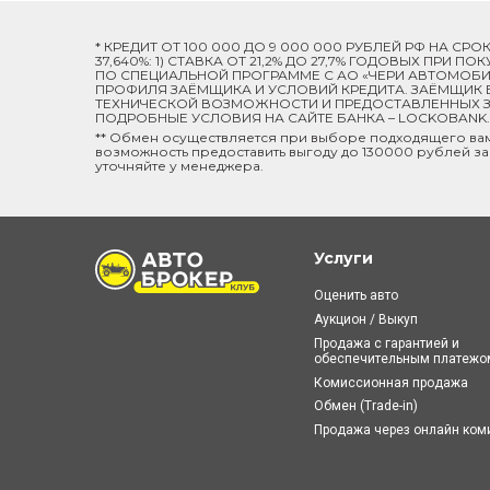
* КРЕДИТ ОТ 100 000 ДО 9 000 000 РУБЛЕЙ РФ НА СР
37,640%: 1) СТАВКА ОТ 21,2% ДО 27,7% ГОДОВЫХ ПРИ
ПО СПЕЦИАЛЬНОЙ ПРОГРАММЕ C АО «ЧЕРИ АВТОМОБИЛ
ПРОФИЛЯ ЗАЁМЩИКА И УСЛОВИЙ КРЕДИТА. ЗАЁМЩИК В
ТЕХНИЧЕСКОЙ ВОЗМОЖНОСТИ И ПРЕДОСТАВЛЕННЫХ ЗА
ПОДРОБНЫЕ УСЛОВИЯ НА САЙТЕ БАНКА – LOCKOBANK.R
** Обмен осуществляется при выборе подходящего ва
возможность предоставить выгоду до 130000 рублей за
уточняйте у менеджера.
Услуги
Оценить авто
Аукцион / Выкуп
Продажа с гарантией и
обеспечительным платежо
Комиссионная продажа
Обмен (Trade-in)
Продажа через онлайн ко