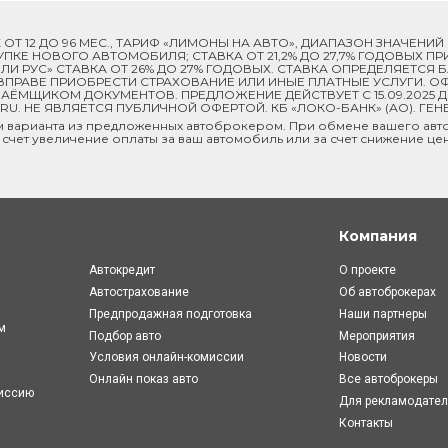
ОК ОТ 12 ДО 96 МЕС., ТАРИФ «ЛИМОНЫ НА АВТО», ДИАПАЗОН ЗНАЧЕНИ
 ПОКУПКЕ НОВОГО АВТОМОБИЛЯ; СТАВКА ОТ 21,2% ДО 27,7% ГОДОВЫХ 
И РУС» СТАВКА ОТ 26% ДО 27% ГОДОВЫХ. СТАВКА ОПРЕДЕЛЯЕТСЯ
ПРАВЕ ПРИОБРЕСТИ СТРАХОВАНИЕ ИЛИ ИНЫЕ ПЛАТНЫЕ УСЛУГИ. ОФ
ЁМЩИКОМ ДОКУМЕНТОВ. ПРЕДЛОЖЕНИЕ ДЕЙСТВУЕТ С 15.09.2025 
U. НЕ ЯВЛЯЕТСЯ ПУБЛИЧНОЙ ОФЕРТОЙ. КБ «ЛОКО-БАНК» (АО). ГЕН
м варианта из предложенных автоброкером. При обмене вашего авто
 счет увеличение оплаты за ваш автомобиль или за счет снижение це
Компания
Автокредит
О проекте
Автострахование
Об автоброкерах
Предпродажная подготовка
Наши партнеры
м
Подбор авто
Мероприятия
Условия онлайн-комиcсии
Новости
Онлайн показ авто
Все автоброкеры
миссию
Для рекламодате
Контакты