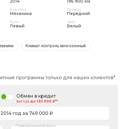
2014
196 900 км
Коробка
Привод
Механика
Передний
Руль
Цвет
Левый
Белый
ъемники
Климат-контроль многозонный
итные программы только для наших клиентов*
Обмен в кредит
выгода
до 130 000 ₽**
,
2014
год за
749 000
₽
Первоначальный взнос