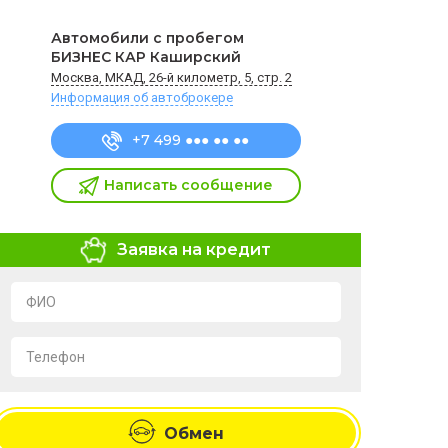
Автомобили с пробегом
БИЗНЕС КАР Каширский
Москва, МКАД, 26-й километр, 5, стр. 2
Информация об автоброкере
+7 499 ●●● ●● ●●
Написать сообщение
Заявка на кредит
ФИО
Телефон
Я подтверждаю свое согласие на обработку и
хранение персональных данных в соответствии с
условиями
Политики обработки персональных
Обмен
данных