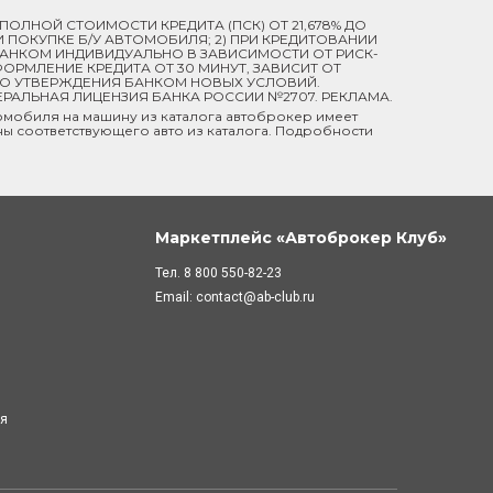
Й ПОЛНОЙ СТОИМОСТИ КРЕДИТА (ПСК) ОТ 21,678% ДО
ПРИ ПОКУПКЕ Б/У АВТОМОБИЛЯ; 2) ПРИ КРЕДИТОВАНИИ
 БАНКОМ ИНДИВИДУАЛЬНО В ЗАВИСИМОСТИ ОТ РИСК-
ОРМЛЕНИЕ КРЕДИТА ОТ 30 МИНУТ, ЗАВИСИТ ОТ
ДО УТВЕРЖДЕНИЯ БАНКОМ НОВЫХ УСЛОВИЙ.
ЕРАЛЬНАЯ ЛИЦЕНЗИЯ БАНКА РОССИИ №2707. РЕКЛАМА.
мобиля на машину из каталога автоброкер имеет
ны соответствующего авто из каталога. Подробности
Маркетплейс «Автоброкер Клуб»
Тел.
8 800 550-82-23
Email:
contact@ab-club.ru
ля