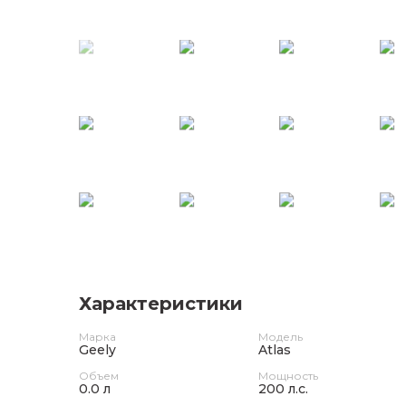
Характеристики
Марка
Модель
Geely
Atlas
Объем
Мощность
0.0 л
200 л.с.