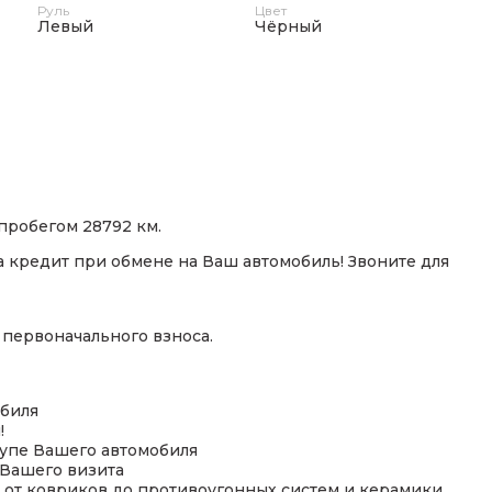
Руль
Цвет
Левый
Чёрный
пробегом 28792 км.
 кредит при обмене на Ваш автомобиль! Звоните для
 первоначального взноса.
биля
!
купе Вашего автомобиля
 Вашего визита
 от ковриков до противоугонных систем и керамики