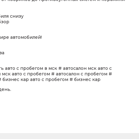
иля снизу
бзор
ире автомобилей!
ва
ь авто с пробегом в мск # автосалон мск авто с
 мск авто с пробегом # автосалон с пробегом #
 бизнес кар авто с пробегом # бизнес кар
день.