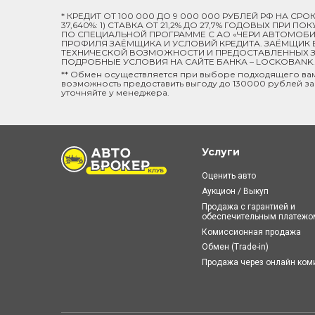
* КРЕДИТ ОТ 100 000 ДО 9 000 000 РУБЛЕЙ РФ НА СР
37,640%: 1) СТАВКА ОТ 21,2% ДО 27,7% ГОДОВЫХ ПРИ
ПО СПЕЦИАЛЬНОЙ ПРОГРАММЕ C АО «ЧЕРИ АВТОМОБИЛ
ПРОФИЛЯ ЗАЁМЩИКА И УСЛОВИЙ КРЕДИТА. ЗАЁМЩИК В
ТЕХНИЧЕСКОЙ ВОЗМОЖНОСТИ И ПРЕДОСТАВЛЕННЫХ ЗА
ПОДРОБНЫЕ УСЛОВИЯ НА САЙТЕ БАНКА – LOCKOBANK.R
** Обмен осуществляется при выборе подходящего ва
возможность предоставить выгоду до 130000 рублей за
уточняйте у менеджера.
Услуги
Оценить авто
Аукцион / Выкуп
Продажа с гарантией и
обеспечительным платежо
Комиссионная продажа
Обмен (Trade-in)
Продажа через онлайн ко