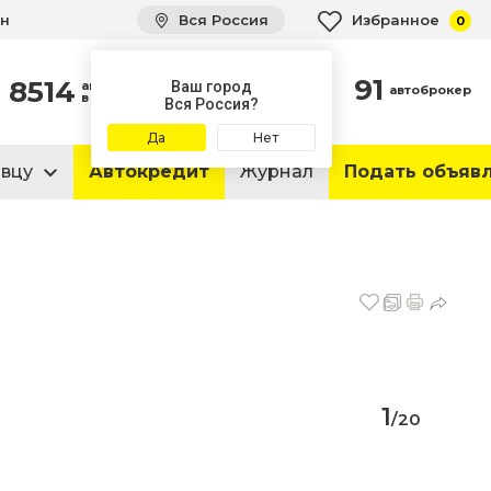
ин
Вся Россия
Избранное
0
91
8514
автомобилей
Ваш город
автоброкер
в продаже
Вся Россия?
Да
Нет
авцу
Автокредит
Журнал
Подать объяв
1
/
20