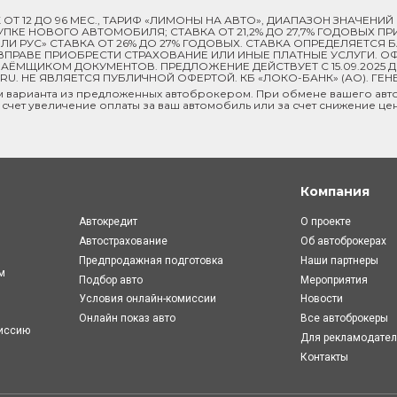
ОК ОТ 12 ДО 96 МЕС., ТАРИФ «ЛИМОНЫ НА АВТО», ДИАПАЗОН ЗНАЧЕНИ
 ПОКУПКЕ НОВОГО АВТОМОБИЛЯ; СТАВКА ОТ 21,2% ДО 27,7% ГОДОВЫХ 
И РУС» СТАВКА ОТ 26% ДО 27% ГОДОВЫХ. СТАВКА ОПРЕДЕЛЯЕТСЯ
ПРАВЕ ПРИОБРЕСТИ СТРАХОВАНИЕ ИЛИ ИНЫЕ ПЛАТНЫЕ УСЛУГИ. ОФ
ЁМЩИКОМ ДОКУМЕНТОВ. ПРЕДЛОЖЕНИЕ ДЕЙСТВУЕТ С 15.09.2025 
U. НЕ ЯВЛЯЕТСЯ ПУБЛИЧНОЙ ОФЕРТОЙ. КБ «ЛОКО-БАНК» (АО). ГЕН
м варианта из предложенных автоброкером. При обмене вашего авто
 счет увеличение оплаты за ваш автомобиль или за счет снижение це
Компания
Автокредит
О проекте
Автострахование
Об автоброкерах
Предпродажная подготовка
Наши партнеры
м
Подбор авто
Мероприятия
Условия онлайн-комиcсии
Новости
Онлайн показ авто
Все автоброкеры
миссию
Для рекламодате
Контакты