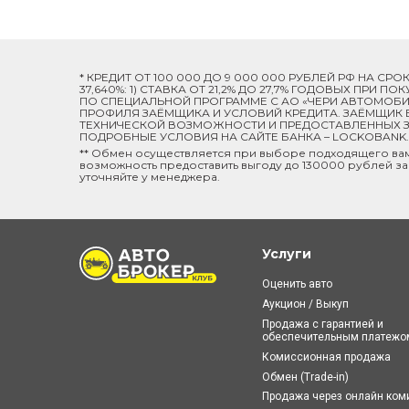
* КРЕДИТ ОТ 100 000 ДО 9 000 000 РУБЛЕЙ РФ НА СР
37,640%: 1) СТАВКА ОТ 21,2% ДО 27,7% ГОДОВЫХ ПРИ
ПО СПЕЦИАЛЬНОЙ ПРОГРАММЕ C АО «ЧЕРИ АВТОМОБИЛ
ПРОФИЛЯ ЗАЁМЩИКА И УСЛОВИЙ КРЕДИТА. ЗАЁМЩИК В
ТЕХНИЧЕСКОЙ ВОЗМОЖНОСТИ И ПРЕДОСТАВЛЕННЫХ ЗА
ПОДРОБНЫЕ УСЛОВИЯ НА САЙТЕ БАНКА – LOCKOBANK.R
** Обмен осуществляется при выборе подходящего ва
возможность предоставить выгоду до 130000 рублей за
уточняйте у менеджера.
Услуги
Оценить авто
Аукцион / Выкуп
Продажа с гарантией и
обеспечительным платежо
Комиссионная продажа
Обмен (Trade-in)
Продажа через онлайн ко