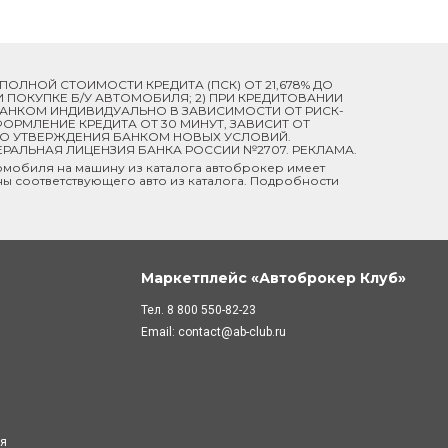
Й ПОЛНОЙ СТОИМОСТИ КРЕДИТА (ПСК) ОТ 21,678% ДО
ПРИ ПОКУПКЕ Б/У АВТОМОБИЛЯ; 2) ПРИ КРЕДИТОВАНИИ
 БАНКОМ ИНДИВИДУАЛЬНО В ЗАВИСИМОСТИ ОТ РИСК-
ОРМЛЕНИЕ КРЕДИТА ОТ 30 МИНУТ, ЗАВИСИТ ОТ
ДО УТВЕРЖДЕНИЯ БАНКОМ НОВЫХ УСЛОВИЙ.
ЕРАЛЬНАЯ ЛИЦЕНЗИЯ БАНКА РОССИИ №2707. РЕКЛАМА.
мобиля на машину из каталога автоброкер имеет
ны соответствующего авто из каталога. Подробности
Маркетплейс «Автоброкер Клуб»
Тел.
8 800 550-82-23
Email:
contact@ab-club.ru
ля