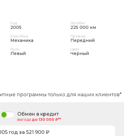
Год
Пробег
2005
225 000 км
Коробка
Привод
Механика
Передний
Руль
Цвет
Левый
Черный
итные программы только для наших клиентов*
Обмен в кредит
выгода
до 130 000 ₽**
005
год за
521 900
₽