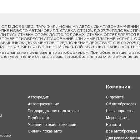
ОК ОТ 12 ДО 96 МЕС., ТАРИФ «ЛИМОНЫ НА АВТО», ДИАПАЗОН ЗНАЧЕНИ
 ПОКУПКЕ НОВОГО АВТОМОБИЛЯ; СТАВКА ОТ 21,2% ДО 27,7% ГОДОВЫХ 
И РУС» СТАВКА ОТ 26% ДО 27% ГОДОВЫХ. СТАВКА ОПРЕДЕЛЯЕТСЯ
ПРАВЕ ПРИОБРЕСТИ СТРАХОВАНИЕ ИЛИ ИНЫЕ ПЛАТНЫЕ УСЛУГИ. ОФ
ЁМЩИКОМ ДОКУМЕНТОВ. ПРЕДЛОЖЕНИЕ ДЕЙСТВУЕТ С 15.09.2025 
U. НЕ ЯВЛЯЕТСЯ ПУБЛИЧНОЙ ОФЕРТОЙ. КБ «ЛОКО-БАНК» (АО). ГЕН
м варианта из предложенных автоброкером. При обмене вашего авто
 счет увеличение оплаты за ваш автомобиль или за счет снижение це
Компания
Автокредит
О проекте
Автострахование
Об автоброкерах
Предпродажная подготовка
Наши партнеры
м
Подбор авто
Мероприятия
Условия онлайн-комиcсии
Новости
Онлайн показ авто
Все автоброкеры
миссию
Для рекламодате