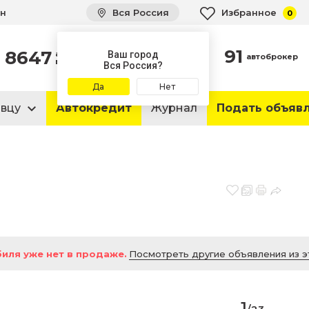
ин
Вся Россия
Избранное
0
91
8647
автомобилей
Ваш город
автоброкер
в продаже
Вся Россия?
Да
Нет
авцу
Автокредит
Журнал
Подать объяв
иля уже нет в продаже.
Посмотреть другие объявления из э
1