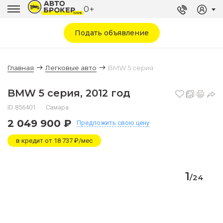
0+
Подать объявление
Главная
Легковые авто
BMW 5 серия
BMW 5 серия, 2012 год
ID 856401
Самара
2 049 900 ₽
Предложить
свою цену
в кредит от 18 737 ₽/мес
1
/
24