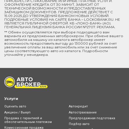
ПРИОБРЕСТИ СТРАХОВАНИЕ ИЛИ ИНЫЕ ПЛАТНЫЕ УСЛУГИ.
ОФОРМЛЕНИЕ КРЕДИТА ОТ 30 МИНУТ, ЗАВИСИТ ОТ
ТЕХНИЧЕСКОЙ ВОЗМОЖНОСТИ И ПРЕДОСТАВЛЕННЫХ
ЗАЁМЩИКОМ ДОКУМЕНТОВ. ПРЕДЛОЖЕНИЕ ДЕЙСТВУЕТ С
15.09.2025 ДО УТВЕРЖДЕНИЯ БАНКОМ НОВЫХ УСЛОВИЙ.
ПОДРОБНЫЕ УСЛОВИЯ НА САЙТЕ БАНКА – LOCKOBANK.RU. НЕ
ЯВЛЯЕТСЯ ПУБЛИЧНОЙ ОФЕРТОЙ. КБ «ЛОКО-БАНК» (АО).
ГЕНЕРАЛЬНАЯ ЛИЦЕНЗИЯ БАНКА РОССИИ №2707. РЕКЛАМА.
** Обмен осуществляется при выборе подходящего вам
варианта из предложенных автоброкером. При обмене вашего
автомобиля на машину из каталога автоброкер имеет
возможность предоставить выгоду до 130000 рублей за счет
увеличение оплаты за ваш автомобиль или за счет снижение
цены соответствующего авто из каталога. Подробности
уточняйте у менеджера.
Услуги
Оценить авто
Автокредит
Аукцион / Выкуп
Автострахование
Продажа с гарантией и
Предпродажная подготовка
обеспечительным платежом
Подбор авто
Комиссионная продажа