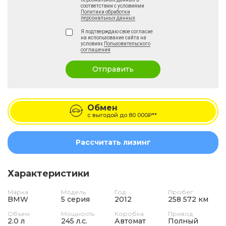
соответствии с условиями
Политики обработки
персональных данных
Я подтверждаю свое согласие
на использование сайта на
условиях
Пользовательского
соглашения
Отправить
Обмен
с выгодой до
80 000₽**
Рассчитать лизинг
Характеристики
Марка
Модель
Год
Пробег
BMW
5 серия
2012
258 572 км
Объем
Мощность
Коробка
Привод
2.0 л
245 л.с.
Автомат
Полный