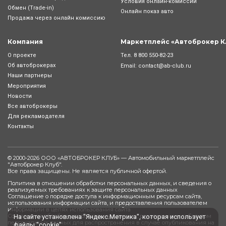
Условия онлайн-комиcсии
Обмен (Trade-in)
Онлайн показ авто
Продажа через онлайн комиссию
Компания
Маркетплейс «Автоброкер К
Тел.
8 800 550-82-23
О проекте
Об автоброкерах
Email:
contact@ab-club.ru
Наши партнеры
Мероприятия
Новости
Все автоброкеры
Для рекламодателя
Контакты
© 2000-2026 ООО «АВТОБРОКЕР КЛУБ» — Автомобильный маркетплейс
"
Автоброкер Клуб
".
Все права защищены. Не является публичной офертой.
Политика в отношении обработки персональных данных, и сведения о
реализуемых требованиях к защите персональных данных
Соглашение о порядке доступа к информационным ресурсам сайта,
использования информации сайта, и предоставления пользователем
информации в целях использования сайта
Согласие на обработку персональных данных, разрешенных субъектом
На сайте установлена "Яндекс.Метрика", которая использует
персональных данных для распространения в случае опубликования на
файлы "cookie"