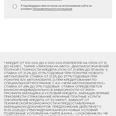
Я подтверждаю свое согласие на использование сайта на
условиях
Пользовательского соглашения
* КРЕДИТ ОТ 100 000 ДО 9 000 000 РУБЛЕЙ РФ НА СРОК ОТ 12
ДО 96 МЕС., ТАРИФ «ЛИМОНЫ НА АВТО», ДИАПАЗОН ЗНАЧЕНИЙ
ПОЛНОЙ СТОИМОСТИ КРЕДИТА (ПСК) ОТ 21,678% ДО 37,640%: 1)
СТАВКА ОТ 21,2% ДО 27,7% ГОДОВЫХ ПРИ ПОКУПКЕ НОВОГО
АВТОМОБИЛЯ; СТАВКА ОТ 21,2% ДО 27,7% ГОДОВЫХ ПРИ
ПОКУПКЕ Б/У АВТОМОБИЛЯ; 2) ПРИ КРЕДИТОВАНИИ ПО
СПЕЦИАЛЬНОЙ ПРОГРАММЕ C АО «ЧЕРИ АВТОМОБИЛИ РУС»
СТАВКА ОТ 26% ДО 27% ГОДОВЫХ. СТАВКА ОПРЕДЕЛЯЕТСЯ
БАНКОМ ИНДИВИДУАЛЬНО В ЗАВИСИМОСТИ ОТ РИСК-
ПРОФИЛЯ ЗАЁМЩИКА И УСЛОВИЙ КРЕДИТА. ЗАЁМЩИК ВПРАВЕ
ПРИОБРЕСТИ СТРАХОВАНИЕ ИЛИ ИНЫЕ ПЛАТНЫЕ УСЛУГИ.
ОФОРМЛЕНИЕ КРЕДИТА ОТ 30 МИНУТ, ЗАВИСИТ ОТ
ТЕХНИЧЕСКОЙ ВОЗМОЖНОСТИ И ПРЕДОСТАВЛЕННЫХ
ЗАЁМЩИКОМ ДОКУМЕНТОВ. ПРЕДЛОЖЕНИЕ ДЕЙСТВУЕТ С
15.09.2025 ДО УТВЕРЖДЕНИЯ БАНКОМ НОВЫХ УСЛОВИЙ.
ПОДРОБНЫЕ УСЛОВИЯ НА САЙТЕ БАНКА – LOCKOBANK.RU. НЕ