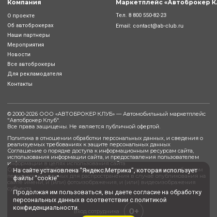
Компания
Маркетплейс «Автоброкер К
Тел.
8 800 550-82-23
О проекте
Об автоброкерах
Email:
contact@ab-club.ru
Наши партнеры
Мероприятия
Новости
Все автоброкеры
Для рекламодателя
Контакты
© 2000-2026 ООО «АВТОБРОКЕР КЛУБ» — Автомобильный маркетплейс
"
Автоброкер Клуб
".
Все права защищены. Не является публичной офертой.
Политика в отношении обработки персональных данных, и сведения о
реализуемых требованиях к защите персональных данных
Соглашение о порядке доступа к информационным ресурсам сайта,
использования информации сайта, и предоставления пользователем
информации в целях использования сайта
Согласие на обработку персональных данных, разрешенных субъектом
На сайте установлена "Яндекс.Метрика", которая использует
персональных данных для распространения в случае опубликования на
файлы "cookie"
сайте имени, и (или) фотоизображения, и (или) видеоизображения
субъекта
Продолжая им пользоваться, вы даете
согласие
на обработку
персональных данных в соответствии с
политикой
конфиденциальности
.
0+
Вход сотрудника