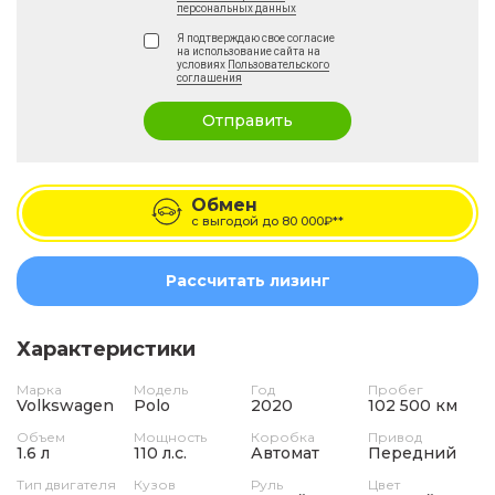
персональных данных
Я подтверждаю свое согласие
на использование сайта на
условиях
Пользовательского
соглашения
Отправить
Обмен
с выгодой до
80 000₽**
Рассчитать лизинг
Характеристики
Марка
Модель
Год
Пробег
Volkswagen
Polo
2020
102 500 км
Объем
Мощность
Коробка
Привод
1.6 л
110 л.с.
Автомат
Передний
Тип двигателя
Кузов
Руль
Цвет