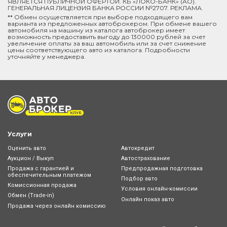
ЯВЛЯЕТСЯ ПУБЛИЧНОЙ ОФЕРТОЙ. КБ «ЛОКО-БАНК» (АО).
ГЕНЕРАЛЬНАЯ ЛИЦЕНЗИЯ БАНКА РОССИИ №2707. РЕКЛАМА.
** Обмен осуществляется при выборе подходящего вам
варианта из предложенных автоброкером. При обмене вашего
автомобиля на машину из каталога автоброкер имеет
возможность предоставить выгоду до 130000 рублей за счет
увеличение оплаты за ваш автомобиль или за счет снижение
цены соответствующего авто из каталога. Подробности
уточняйте у менеджера.
Услуги
Оценить авто
Автокредит
Аукцион / Выкуп
Автострахование
Продажа с гарантией и
Предпродажная подготовка
обеспечительным платежом
Подбор авто
Комиссионная продажа
Условия онлайн-комиcсии
Обмен (Trade-in)
Онлайн показ авто
Продажа через онлайн комиссию