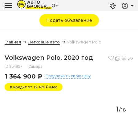
0+
Подать объявление
Главная
Легковые авто
Volkswagen Polo
Volkswagen Polo, 2020 год
ID 854857
Самара
1 364 900 ₽
Предложить
свою цену
в кредит от 12 476 ₽/мес
1
/
18