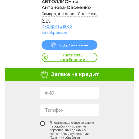
АВТОЛЛИОН на
Антонова-Овсеенко
Самара, Антонова-Овсеенко,
51Ж
Информация об
автоброкере
+7 927 ●●● ●● ●●
Написать
сообщение
Заявка на кредит
ФИО
Телефон
Я подтверждаю свое согласие
на обработку и хранение
персональных данных в
соответствии с условиями
Политики обработки