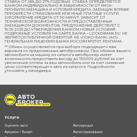
СТАВКА ОТ 26% ДО 27% ГОДОВЫХ. СТАВКА ОПРЕДЕЛЯЕТСЯ
БАНКОМ ИНДИВИДУАЛЬНО В ЗАВИСИМОСТИ ОТ РИСК-
ПРОФИЛЯ ЗАЁМЩИКА И УСЛОВИЙ КРЕДИТА. ЗАЁМЩИК ВПРАВЕ
ПРИОБРЕСТИ СТРАХОВАНИЕ ИЛИ ИНЫЕ ПЛАТНЫЕ УСЛУГИ.
ОФОРМЛЕНИЕ КРЕДИТА ОТ 30 МИНУТ, ЗАВИСИТ ОТ
ТЕХНИЧЕСКОЙ ВОЗМОЖНОСТИ И ПРЕДОСТАВЛЕННЫХ
ЗАЁМЩИКОМ ДОКУМЕНТОВ. ПРЕДЛОЖЕНИЕ ДЕЙСТВУЕТ С
15.09.2025 ДО УТВЕРЖДЕНИЯ БАНКОМ НОВЫХ УСЛОВИЙ.
ПОДРОБНЫЕ УСЛОВИЯ НА САЙТЕ БАНКА – LOCKOBANK.RU. НЕ
ЯВЛЯЕТСЯ ПУБЛИЧНОЙ ОФЕРТОЙ. КБ «ЛОКО-БАНК» (АО).
ГЕНЕРАЛЬНАЯ ЛИЦЕНЗИЯ БАНКА РОССИИ №2707. РЕКЛАМА.
** Обмен осуществляется при выборе подходящего вам
варианта из предложенных автоброкером. При обмене вашего
автомобиля на машину из каталога автоброкер имеет
возможность предоставить выгоду до 130000 рублей за счет
увеличение оплаты за ваш автомобиль или за счет снижение
цены соответствующего авто из каталога. Подробности
уточняйте у менеджера.
Услуги
Оценить авто
Автокредит
Аукцион / Выкуп
Автострахование