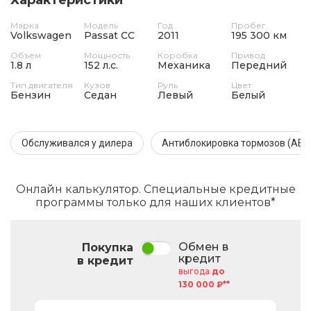
Марка
Модель
Год
Пробег
Volkswagen
Passat CC
2011
195 300 км
Объем
Мощность
Коробка
Привод
1.8 л
152 л.с.
Механика
Передний
Тип двигателя
Кузов
Руль
Цвет
Бензин
Седан
Левый
Белый
Обслуживался у дилера
Антиблокировка тормозов (ABS
Онлайн калькулятор. Специальные кредитные
программы только для наших клиентов*
Обмен в
Покупка
кредит
в кредит
выгода
до
130 000 ₽**