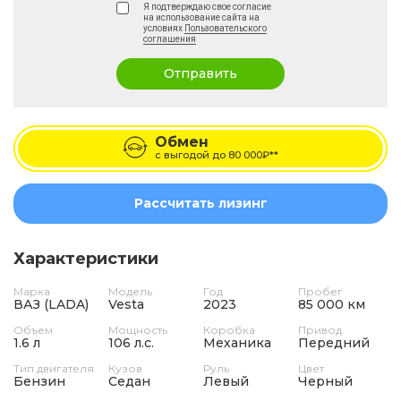
Я подтверждаю свое согласие
на использование сайта на
условиях
Пользовательского
соглашения
Отправить
Обмен
с выгодой до
80 000₽**
Рассчитать лизинг
Характеристики
Марка
Модель
Год
Пробег
ВАЗ (LADA)
Vesta
2023
85 000 км
Объем
Мощность
Коробка
Привод
1.6 л
106 л.с.
Механика
Передний
Тип двигателя
Кузов
Руль
Цвет
Бензин
Седан
Левый
Черный