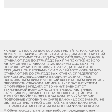
* КРЕДИТ ОТ 100 000 ДО 9 000 000 РУБЛЕЙ РФ НА СРОК ОТ 12
ДО 96 МЕС., ТАРИФ «ЛИМОНЫ НА АВТО», ДИАПАЗОН ЗНАЧЕНИЙ
ПОЛНОЙ СТОИМОСТИ КРЕДИТА (ПСК) ОТ 21,678% ДО 37,640%: 1)
СТАВКА ОТ 21,2% ДО 27,7% ГОДОВЫХ ПРИ ПОКУПКЕ НОВОГО
АВТОМОБИЛЯ; СТАВКА ОТ 21,2% ДО 27,7% ГОДОВЫХ ПРИ
ПОКУПКЕ Б/У АВТОМОБИЛЯ; 2) ПРИ КРЕДИТОВАНИИ ПО
СПЕЦИАЛЬНОЙ ПРОГРАММЕ C АО «ЧЕРИ АВТОМОБИЛИ РУС»
СТАВКА ОТ 26% ДО 27% ГОДОВЫХ. СТАВКА ОПРЕДЕЛЯЕТСЯ
БАНКОМ ИНДИВИДУАЛЬНО В ЗАВИСИМОСТИ ОТ РИСК-
ПРОФИЛЯ ЗАЁМЩИКА И УСЛОВИЙ КРЕДИТА. ЗАЁМЩИК ВПРАВЕ
ПРИОБРЕСТИ СТРАХОВАНИЕ ИЛИ ИНЫЕ ПЛАТНЫЕ УСЛУГИ.
ОФОРМЛЕНИЕ КРЕДИТА ОТ 30 МИНУТ, ЗАВИСИТ ОТ
ТЕХНИЧЕСКОЙ ВОЗМОЖНОСТИ И ПРЕДОСТАВЛЕННЫХ
ЗАЁМЩИКОМ ДОКУМЕНТОВ. ПРЕДЛОЖЕНИЕ ДЕЙСТВУЕТ С
15.09.2025 ДО УТВЕРЖДЕНИЯ БАНКОМ НОВЫХ УСЛОВИЙ.
ПОДРОБНЫЕ УСЛОВИЯ НА САЙТЕ БАНКА – LOCKOBANK.RU. НЕ
ЯВЛЯЕТСЯ ПУБЛИЧНОЙ ОФЕРТОЙ. КБ «ЛОКО-БАНК» (АО).
ГЕНЕРАЛЬНАЯ ЛИЦЕНЗИЯ БАНКА РОССИИ №2707. РЕКЛАМА.
** Обмен осуществляется при выборе подходящего вам