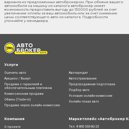
варианта из предложенных автоброкером. При обмене вашего
автомобиля на машину из каталога автоброкер имеет
возможность предоставить выгоду до 130000 рублей за счет
увеличение оплаты за ваш автомобиль или за счет снижение
цены соответствующего авто из каталога. Подробности
уточняйте у менеджера.
Услуги
Оценить авто
Автокредит
Аукцион / Выкуп
Автострахование
Продажа с гарантией и
Предпродажная подготовка
обеспечительным платежом
Подбор авто
Комиссионная продажа
Условия онлайн-комиcсии
Обмен (Trade-in)
Онлайн показ авто
Продажа через онлайн комиссию
Компания
Маркетплейс «Автоброкер К
Тел.
8 800 550-82-23
О проекте