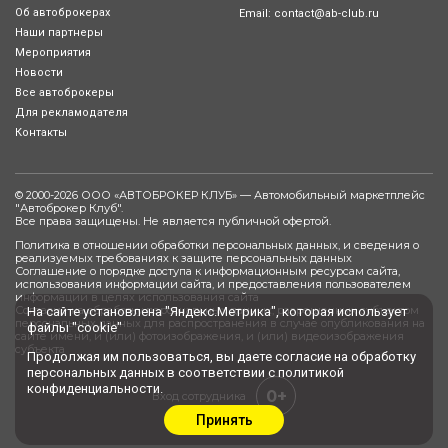
Об автоброкерах
Email:
contact@ab-club.ru
Наши партнеры
Мероприятия
Новости
Все автоброкеры
Для рекламодателя
Контакты
© 2000-2026 ООО «АВТОБРОКЕР КЛУБ» — Автомобильный маркетплейс
"
Автоброкер Клуб
".
Все права защищены. Не является публичной офертой.
Политика в отношении обработки персональных данных, и сведения о
реализуемых требованиях к защите персональных данных
Соглашение о порядке доступа к информационным ресурсам сайта,
использования информации сайта, и предоставления пользователем
информации в целях использования сайта
Согласие на обработку персональных данных, разрешенных субъектом
На сайте установлена "Яндекс.Метрика", которая использует
персональных данных для распространения в случае опубликования на
файлы "cookie"
сайте имени, и (или) фотоизображения, и (или) видеоизображения
субъекта
Продолжая им пользоваться, вы даете
согласие
на обработку
персональных данных в соответствии с
политикой
конфиденциальности
.
0+
Вход сотрудника
Принять