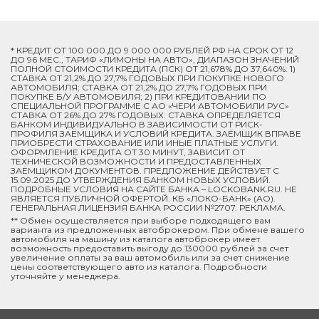
* КРЕДИТ ОТ 100 000 ДО 9 000 000 РУБЛЕЙ РФ НА СРОК ОТ 12
ДО 96 МЕС., ТАРИФ «ЛИМОНЫ НА АВТО», ДИАПАЗОН ЗНАЧЕНИЙ
ПОЛНОЙ СТОИМОСТИ КРЕДИТА (ПСК) ОТ 21,678% ДО 37,640%: 1)
СТАВКА ОТ 21,2% ДО 27,7% ГОДОВЫХ ПРИ ПОКУПКЕ НОВОГО
АВТОМОБИЛЯ; СТАВКА ОТ 21,2% ДО 27,7% ГОДОВЫХ ПРИ
ПОКУПКЕ Б/У АВТОМОБИЛЯ; 2) ПРИ КРЕДИТОВАНИИ ПО
СПЕЦИАЛЬНОЙ ПРОГРАММЕ C АО «ЧЕРИ АВТОМОБИЛИ РУС»
СТАВКА ОТ 26% ДО 27% ГОДОВЫХ. СТАВКА ОПРЕДЕЛЯЕТСЯ
БАНКОМ ИНДИВИДУАЛЬНО В ЗАВИСИМОСТИ ОТ РИСК-
ПРОФИЛЯ ЗАЁМЩИКА И УСЛОВИЙ КРЕДИТА. ЗАЁМЩИК ВПРАВЕ
ПРИОБРЕСТИ СТРАХОВАНИЕ ИЛИ ИНЫЕ ПЛАТНЫЕ УСЛУГИ.
ОФОРМЛЕНИЕ КРЕДИТА ОТ 30 МИНУТ, ЗАВИСИТ ОТ
ТЕХНИЧЕСКОЙ ВОЗМОЖНОСТИ И ПРЕДОСТАВЛЕННЫХ
ЗАЁМЩИКОМ ДОКУМЕНТОВ. ПРЕДЛОЖЕНИЕ ДЕЙСТВУЕТ С
15.09.2025 ДО УТВЕРЖДЕНИЯ БАНКОМ НОВЫХ УСЛОВИЙ.
ПОДРОБНЫЕ УСЛОВИЯ НА САЙТЕ БАНКА – LOCKOBANK.RU. НЕ
ЯВЛЯЕТСЯ ПУБЛИЧНОЙ ОФЕРТОЙ. КБ «ЛОКО-БАНК» (АО).
ГЕНЕРАЛЬНАЯ ЛИЦЕНЗИЯ БАНКА РОССИИ №2707. РЕКЛАМА.
** Обмен осуществляется при выборе подходящего вам
варианта из предложенных автоброкером. При обмене вашего
автомобиля на машину из каталога автоброкер имеет
возможность предоставить выгоду до 130000 рублей за счет
увеличение оплаты за ваш автомобиль или за счет снижение
цены соответствующего авто из каталога. Подробности
уточняйте у менеджера.