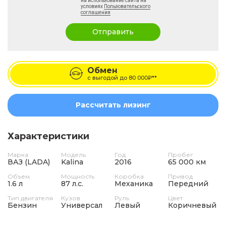
на использование сайта на
условиях
Пользовательского
соглашения
Отправить
Обмен
с выгодой до
80 000₽**
Рассчитать лизинг
Характеристики
Марка
Модель
Год
Пробег
ВАЗ (LADA)
Kalina
2016
65 000 км
Объем
Мощность
Коробка
Привод
1.6 л
87 л.с.
Механика
Передний
Тип двигателя
Кузов
Руль
Цвет
Бензин
Универсал
Левый
Коричневый