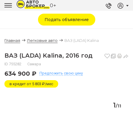
0+
Подать объявление
Главная
Легковые авто
ВАЗ (LADA) Kalina
ВАЗ (LADA) Kalina, 2016 год
ID 755282
Самара
634 900 ₽
Предложить
свою цену
в кредит от 5 803 ₽/мес
1
/
11