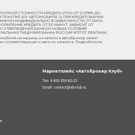
Й ПОЛНОЙ СТОИМОСТИ КРЕДИТА (ПСК) ОТ 21,678% ДО
ПРИ ПОКУПКЕ Б/У АВТОМОБИЛЯ; 2) ПРИ КРЕДИТОВАНИИ
 БАНКОМ ИНДИВИДУАЛЬНО В ЗАВИСИМОСТИ ОТ РИСК-
ОРМЛЕНИЕ КРЕДИТА ОТ 30 МИНУТ, ЗАВИСИТ ОТ
ДО УТВЕРЖДЕНИЯ БАНКОМ НОВЫХ УСЛОВИЙ.
ЕРАЛЬНАЯ ЛИЦЕНЗИЯ БАНКА РОССИИ №2707. РЕКЛАМА.
мобиля на машину из каталога автоброкер имеет
ны соответствующего авто из каталога. Подробности
Маркетплейс «Автоброкер Клуб»
Тел.
8 800 550-82-23
Email:
contact@ab-club.ru
ля