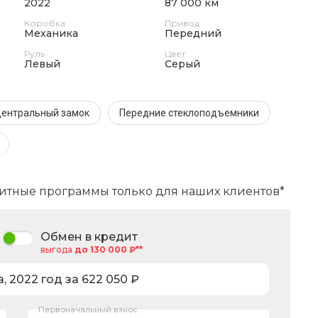
2022
87 000 км
Коробка
Привод
Механика
Передний
Руль
Цвет
Левый
Серый
ентральный замок
Передние стеклоподъемники
итные программы только для наших клиентов*
Обмен в кредит
выгода
до 130 000 ₽**
a
,
2022
год за
622 050
₽
Первоначальный взнос