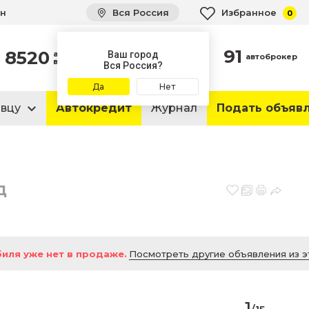
ин
Вся Россия
Избранное
0
91
8520
автомобилей
Ваш город
автоброкер
в продаже
Вся Россия?
Да
Нет
авцу
Автокредит
Журнал
Подать объяв
д
иля уже нет в продаже.
Посмотреть другие объявления из э
1