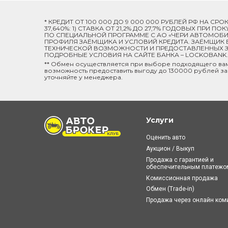
* КРЕДИТ ОТ 100 000 ДО 9 000 000 РУБЛЕЙ РФ НА СР
37,640%: 1) СТАВКА ОТ 21,2% ДО 27,7% ГОДОВЫХ ПРИ
ПО СПЕЦИАЛЬНОЙ ПРОГРАММЕ C АО «ЧЕРИ АВТОМОБИЛ
ПРОФИЛЯ ЗАЁМЩИКА И УСЛОВИЙ КРЕДИТА. ЗАЁМЩИК В
ТЕХНИЧЕСКОЙ ВОЗМОЖНОСТИ И ПРЕДОСТАВЛЕННЫХ ЗА
ПОДРОБНЫЕ УСЛОВИЯ НА САЙТЕ БАНКА – LOCKOBANK.R
** Обмен осуществляется при выборе подходящего ва
возможность предоставить выгоду до 130000 рублей за
уточняйте у менеджера.
Услуги
Оценить авто
Аукцион / Выкуп
Продажа с гарантией и
обеспечительным платежо
Комиссионная продажа
Обмен (Trade-in)
Продажа через онлайн ко