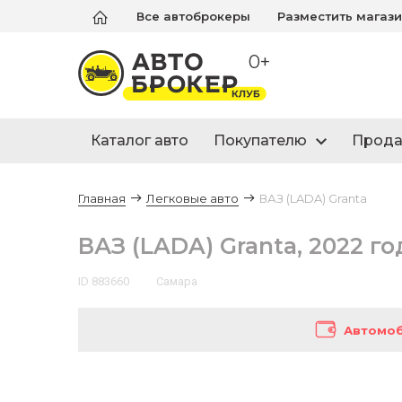
Все автоброкеры
Разместить магаз
0+
Каталог авто
Покупателю
Прод
Главная
Легковые авто
ВАЗ (LADA) Granta
ВАЗ (LADA) Granta, 2022 го
ID 883660
Самара
Автомоб