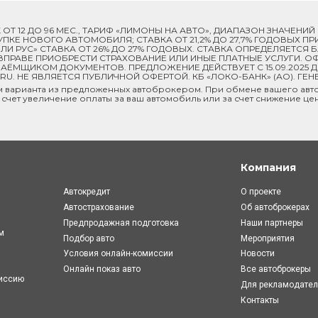
ОК ОТ 12 ДО 96 МЕС., ТАРИФ «ЛИМОНЫ НА АВТО», ДИАПАЗОН ЗНАЧЕНИ
 ПОКУПКЕ НОВОГО АВТОМОБИЛЯ; СТАВКА ОТ 21,2% ДО 27,7% ГОДОВЫХ 
И РУС» СТАВКА ОТ 26% ДО 27% ГОДОВЫХ. СТАВКА ОПРЕДЕЛЯЕТСЯ
ПРАВЕ ПРИОБРЕСТИ СТРАХОВАНИЕ ИЛИ ИНЫЕ ПЛАТНЫЕ УСЛУГИ. ОФ
ЁМЩИКОМ ДОКУМЕНТОВ. ПРЕДЛОЖЕНИЕ ДЕЙСТВУЕТ С 15.09.2025 
U. НЕ ЯВЛЯЕТСЯ ПУБЛИЧНОЙ ОФЕРТОЙ. КБ «ЛОКО-БАНК» (АО). ГЕН
м варианта из предложенных автоброкером. При обмене вашего авто
 счет увеличение оплаты за ваш автомобиль или за счет снижение це
Компания
Автокредит
О проекте
Автострахование
Об автоброкерах
Предпродажная подготовка
Наши партнеры
м
Подбор авто
Мероприятия
Условия онлайн-комиcсии
Новости
Онлайн показ авто
Все автоброкеры
миссию
Для рекламодате
Контакты