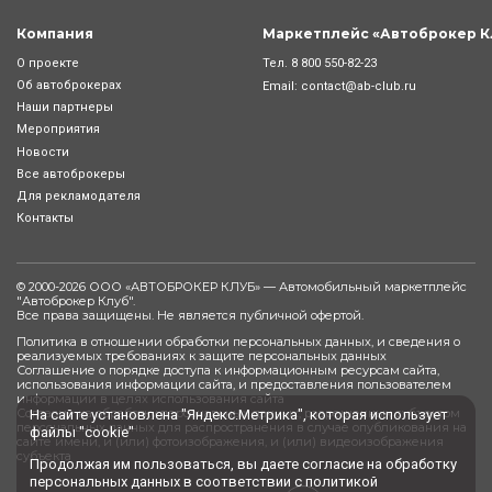
Компания
Маркетплейс «Автоброкер К
Тел.
8 800 550-82-23
О проекте
Об автоброкерах
Email:
contact@ab-club.ru
Наши партнеры
Мероприятия
Новости
Все автоброкеры
Для рекламодателя
Контакты
© 2000-2026 ООО «АВТОБРОКЕР КЛУБ» — Автомобильный маркетплейс
"
Автоброкер Клуб
".
Все права защищены. Не является публичной офертой.
Политика в отношении обработки персональных данных, и сведения о
реализуемых требованиях к защите персональных данных
Соглашение о порядке доступа к информационным ресурсам сайта,
использования информации сайта, и предоставления пользователем
информации в целях использования сайта
Согласие на обработку персональных данных, разрешенных субъектом
На сайте установлена "Яндекс.Метрика", которая использует
персональных данных для распространения в случае опубликования на
файлы "cookie"
сайте имени, и (или) фотоизображения, и (или) видеоизображения
субъекта
Продолжая им пользоваться, вы даете
согласие
на обработку
персональных данных в соответствии с
политикой