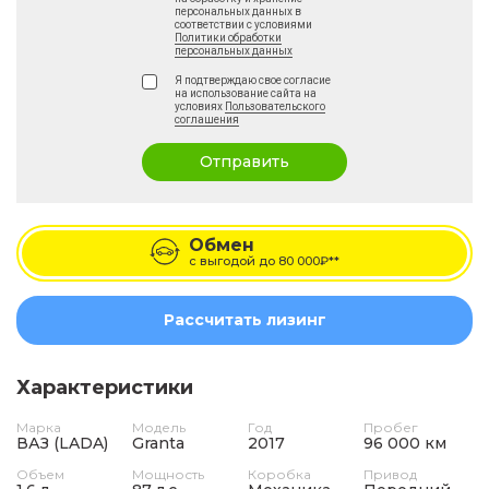
персональных данных в
соответствии с условиями
Политики обработки
персональных данных
Я подтверждаю свое согласие
на использование сайта на
условиях
Пользовательского
соглашения
Отправить
Обмен
с выгодой до
80 000₽**
Рассчитать лизинг
Характеристики
Марка
Модель
Год
Пробег
ВАЗ (LADA)
Granta
2017
96 000 км
Объем
Мощность
Коробка
Привод