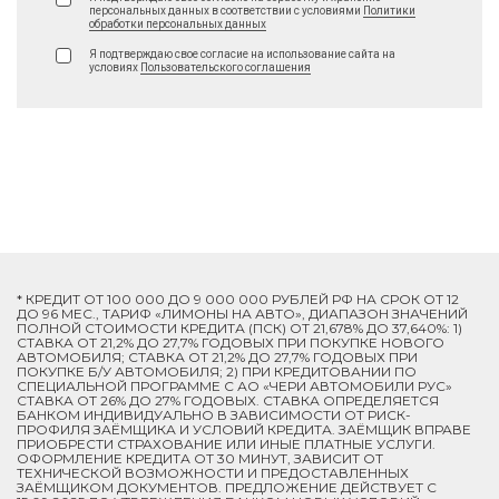
персональных данных в соответствии с условиями
Политики
обработки персональных данных
Я подтверждаю свое согласие на использование сайта на
условиях
Пользовательского соглашения
* КРЕДИТ ОТ 100 000 ДО 9 000 000 РУБЛЕЙ РФ НА СРОК ОТ 12
ДО 96 МЕС., ТАРИФ «ЛИМОНЫ НА АВТО», ДИАПАЗОН ЗНАЧЕНИЙ
ПОЛНОЙ СТОИМОСТИ КРЕДИТА (ПСК) ОТ 21,678% ДО 37,640%: 1)
СТАВКА ОТ 21,2% ДО 27,7% ГОДОВЫХ ПРИ ПОКУПКЕ НОВОГО
АВТОМОБИЛЯ; СТАВКА ОТ 21,2% ДО 27,7% ГОДОВЫХ ПРИ
ПОКУПКЕ Б/У АВТОМОБИЛЯ; 2) ПРИ КРЕДИТОВАНИИ ПО
СПЕЦИАЛЬНОЙ ПРОГРАММЕ C АО «ЧЕРИ АВТОМОБИЛИ РУС»
СТАВКА ОТ 26% ДО 27% ГОДОВЫХ. СТАВКА ОПРЕДЕЛЯЕТСЯ
БАНКОМ ИНДИВИДУАЛЬНО В ЗАВИСИМОСТИ ОТ РИСК-
ПРОФИЛЯ ЗАЁМЩИКА И УСЛОВИЙ КРЕДИТА. ЗАЁМЩИК ВПРАВЕ
ПРИОБРЕСТИ СТРАХОВАНИЕ ИЛИ ИНЫЕ ПЛАТНЫЕ УСЛУГИ.
ОФОРМЛЕНИЕ КРЕДИТА ОТ 30 МИНУТ, ЗАВИСИТ ОТ
ТЕХНИЧЕСКОЙ ВОЗМОЖНОСТИ И ПРЕДОСТАВЛЕННЫХ
ЗАЁМЩИКОМ ДОКУМЕНТОВ. ПРЕДЛОЖЕНИЕ ДЕЙСТВУЕТ С