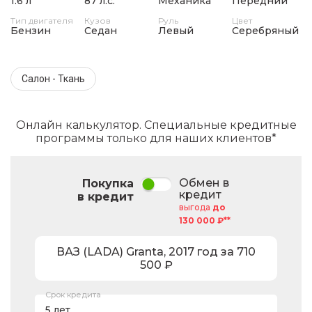
1.6 л
87 л.с.
Механика
Передний
Тип двигателя
Кузов
Руль
Цвет
Бензин
Седан
Левый
Серебряный
Салон - Ткань
Онлайн калькулятор. Специальные кредитные
программы только для наших клиентов*
Обмен в
Покупка
кредит
в кредит
выгода
до
130 000 ₽**
ВАЗ (LADA)
Granta
,
2017
год за
710
500
₽
Срок кредита