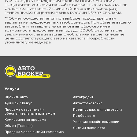
15.09.2025 ДО УТВЕРЖДЕНИЯ БАНКОМ НОВЫХ УСЛОВИЙ.
ПОДРОБНЫЕ УСЛОВИЯ НА САЙТЕ БАНКА – LOCKOBANK.RU. НЕ
ЯВЛЯЕТСЯ ПУБЛИЧНОЙ ОФЕРТОЙ. КБ «ЛОКО-БАНК» (АО).
ГЕНЕРАЛЬНАЯ ЛИЦЕНЗИЯ БАНКА РОССИИ №2707. РЕКЛАМА.
** Обмен осуществляется при выборе подходящего вам
варианта из предложенных автоброкером. При обмене вашего
автомобиля на машину из каталога автоброкер имеет
возможность предоставить выгоду до 130000 рублей за счет
увеличение оплаты за ваш автомобиль или за счет снижение
цены соответствующего авто из каталога. Подробности
уточняйте у менеджера.
Услуги
Оценить авто
Автокредит
Аукцион / Выкуп
Автострахование
Продажа с гарантией и
Предпродажная подготовка
обеспечительным платежом
Подбор авто
Комиссионная продажа
Условия онлайн-комиcсии
Обмен (Trade-in)
Онлайн показ авто
Продажа через онлайн комиссию