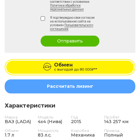
соответствии с условиями
Политики обработки
персональных данных
Я подтверждаю свое согласие
на использование сайта на
условиях
Пользовательского
соглашения
Отправить
Обмен
с выгодой до
80 000₽**
Рассчитать лизинг
Характеристики
Марка
Модель
Год
Пробег
ВАЗ (LADA)
4x4 (Нива)
2015
143 257 км
Объем
Мощность
Коробка
Привод
1.7 л
83 л.с.
Механика
Полный