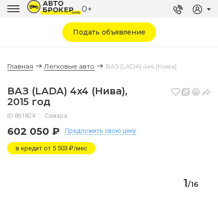
0+
Подать объявление
Главная
Легковые авто
ВАЗ (LADA) 4x4 (Нива)
ВАЗ (LADA) 4x4 (Нива),
2015 год
ID 861824
Самара
602 050 ₽
Предложить
свою цену
в кредит от 5 503 ₽/мес
1
/
16