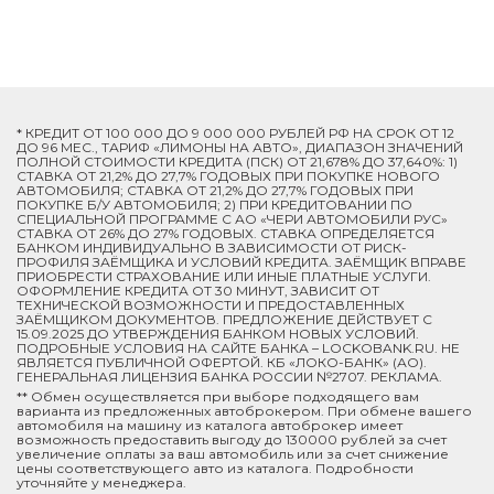
* КРЕДИТ ОТ 100 000 ДО 9 000 000 РУБЛЕЙ РФ НА СРОК ОТ 12
ДО 96 МЕС., ТАРИФ «ЛИМОНЫ НА АВТО», ДИАПАЗОН ЗНАЧЕНИЙ
ПОЛНОЙ СТОИМОСТИ КРЕДИТА (ПСК) ОТ 21,678% ДО 37,640%: 1)
СТАВКА ОТ 21,2% ДО 27,7% ГОДОВЫХ ПРИ ПОКУПКЕ НОВОГО
АВТОМОБИЛЯ; СТАВКА ОТ 21,2% ДО 27,7% ГОДОВЫХ ПРИ
ПОКУПКЕ Б/У АВТОМОБИЛЯ; 2) ПРИ КРЕДИТОВАНИИ ПО
СПЕЦИАЛЬНОЙ ПРОГРАММЕ C АО «ЧЕРИ АВТОМОБИЛИ РУС»
СТАВКА ОТ 26% ДО 27% ГОДОВЫХ. СТАВКА ОПРЕДЕЛЯЕТСЯ
БАНКОМ ИНДИВИДУАЛЬНО В ЗАВИСИМОСТИ ОТ РИСК-
ПРОФИЛЯ ЗАЁМЩИКА И УСЛОВИЙ КРЕДИТА. ЗАЁМЩИК ВПРАВЕ
ПРИОБРЕСТИ СТРАХОВАНИЕ ИЛИ ИНЫЕ ПЛАТНЫЕ УСЛУГИ.
ОФОРМЛЕНИЕ КРЕДИТА ОТ 30 МИНУТ, ЗАВИСИТ ОТ
ТЕХНИЧЕСКОЙ ВОЗМОЖНОСТИ И ПРЕДОСТАВЛЕННЫХ
ЗАЁМЩИКОМ ДОКУМЕНТОВ. ПРЕДЛОЖЕНИЕ ДЕЙСТВУЕТ С
15.09.2025 ДО УТВЕРЖДЕНИЯ БАНКОМ НОВЫХ УСЛОВИЙ.
ПОДРОБНЫЕ УСЛОВИЯ НА САЙТЕ БАНКА – LOCKOBANK.RU. НЕ
ЯВЛЯЕТСЯ ПУБЛИЧНОЙ ОФЕРТОЙ. КБ «ЛОКО-БАНК» (АО).
ГЕНЕРАЛЬНАЯ ЛИЦЕНЗИЯ БАНКА РОССИИ №2707. РЕКЛАМА.
** Обмен осуществляется при выборе подходящего вам
варианта из предложенных автоброкером. При обмене вашего
автомобиля на машину из каталога автоброкер имеет
возможность предоставить выгоду до 130000 рублей за счет
увеличение оплаты за ваш автомобиль или за счет снижение
цены соответствующего авто из каталога. Подробности
уточняйте у менеджера.