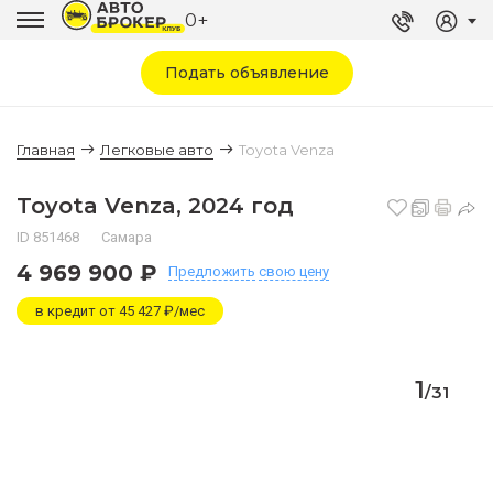
0+
Подать объявление
Главная
Легковые авто
Toyota Venza
Toyota Venza, 2024 год
ID 851468
Самара
4 969 900 ₽
Предложить
свою цену
в кредит от 45 427 ₽/мес
1
/
31