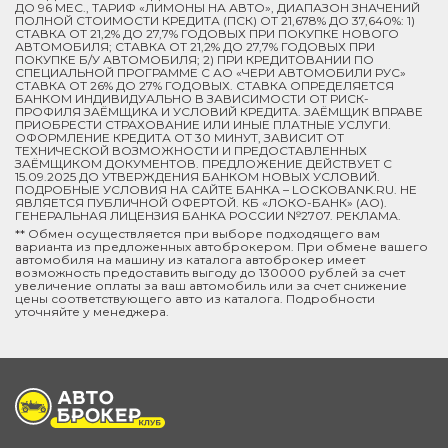
ДО 96 МЕС., ТАРИФ «ЛИМОНЫ НА АВТО», ДИАПАЗОН ЗНАЧЕНИЙ
ПОЛНОЙ СТОИМОСТИ КРЕДИТА (ПСК) ОТ 21,678% ДО 37,640%: 1)
СТАВКА ОТ 21,2% ДО 27,7% ГОДОВЫХ ПРИ ПОКУПКЕ НОВОГО
АВТОМОБИЛЯ; СТАВКА ОТ 21,2% ДО 27,7% ГОДОВЫХ ПРИ
ПОКУПКЕ Б/У АВТОМОБИЛЯ; 2) ПРИ КРЕДИТОВАНИИ ПО
СПЕЦИАЛЬНОЙ ПРОГРАММЕ C АО «ЧЕРИ АВТОМОБИЛИ РУС»
СТАВКА ОТ 26% ДО 27% ГОДОВЫХ. СТАВКА ОПРЕДЕЛЯЕТСЯ
БАНКОМ ИНДИВИДУАЛЬНО В ЗАВИСИМОСТИ ОТ РИСК-
ПРОФИЛЯ ЗАЁМЩИКА И УСЛОВИЙ КРЕДИТА. ЗАЁМЩИК ВПРАВЕ
ПРИОБРЕСТИ СТРАХОВАНИЕ ИЛИ ИНЫЕ ПЛАТНЫЕ УСЛУГИ.
ОФОРМЛЕНИЕ КРЕДИТА ОТ 30 МИНУТ, ЗАВИСИТ ОТ
ТЕХНИЧЕСКОЙ ВОЗМОЖНОСТИ И ПРЕДОСТАВЛЕННЫХ
ЗАЁМЩИКОМ ДОКУМЕНТОВ. ПРЕДЛОЖЕНИЕ ДЕЙСТВУЕТ С
15.09.2025 ДО УТВЕРЖДЕНИЯ БАНКОМ НОВЫХ УСЛОВИЙ.
ПОДРОБНЫЕ УСЛОВИЯ НА САЙТЕ БАНКА – LOCKOBANK.RU. НЕ
ЯВЛЯЕТСЯ ПУБЛИЧНОЙ ОФЕРТОЙ. КБ «ЛОКО-БАНК» (АО).
ГЕНЕРАЛЬНАЯ ЛИЦЕНЗИЯ БАНКА РОССИИ №2707. РЕКЛАМА.
** Обмен осуществляется при выборе подходящего вам
варианта из предложенных автоброкером. При обмене вашего
автомобиля на машину из каталога автоброкер имеет
возможность предоставить выгоду до 130000 рублей за счет
увеличение оплаты за ваш автомобиль или за счет снижение
цены соответствующего авто из каталога. Подробности
уточняйте у менеджера.