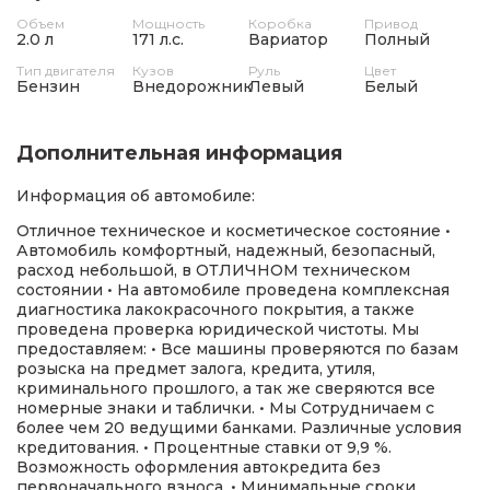
Объем
Мощность
Коробка
Привод
2.0 л
171 л.с.
Вариатор
Полный
Тип двигателя
Кузов
Руль
Цвет
Бензин
Внедорожник
Левый
Белый
Дополнительная информация
Информация об автомобиле:
Отличное техническое и косметическое состояние •
Автомобиль комфортный, надежный, безопасный,
расход небольшой, в ОТЛИЧНОМ техническом
состоянии • На автомобиле проведена комплексная
диагностика лакокрасочного покрытия, а также
проведена проверка юридической чистоты. Мы
предоставляем: • Все машины проверяются по базам
розыска на предмет залога, кредита, утиля,
криминального прошлого, а так же сверяются все
номерные знаки и таблички. • Мы Сотрудничаем с
более чем 20 ведущими банками. Различные условия
кредитования. • Процентные ставки от 9,9 %.
Возможность оформления автокредита без
первоначального взноса. • Минимальные сроки