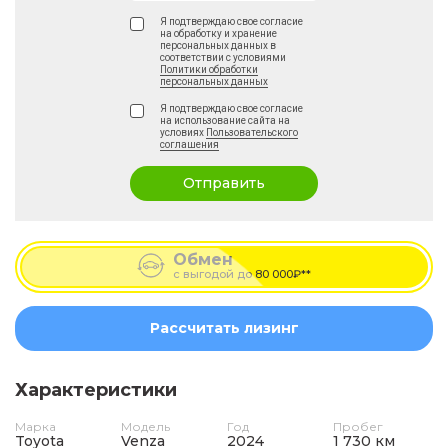
Я подтверждаю свое согласие
на обработку и хранение
персональных данных в
соответствии с условиями
Политики обработки
персональных данных
Я подтверждаю свое согласие
на использование сайта на
условиях
Пользовательского
соглашения
Отправить
Обмен
с выгодой до
80 000₽**
Рассчитать лизинг
Характеристики
Марка
Модель
Год
Пробег
Toyota
Venza
2024
1 730 км