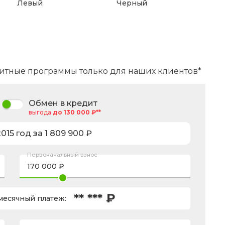
Левый
Черный
итные программы только для наших клиентов*
Обмен в кредит
выгода
до 130 000 ₽**
2015
год за
1 809 900
₽
Первоначальный взнос
** *** ₽
есячный платеж: