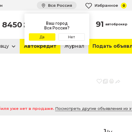
ин
Вся Россия
Избранное
0
91
8450
автомобилей
Ваш город
автоброкер
в продаже
Вся Россия?
Да
Нет
авцу
Автокредит
Журнал
Подать объяв
иля уже нет в продаже.
Посмотреть другие объявления из э
1