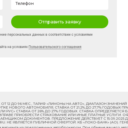
Телефон
Отправить заявку
ение персональных данных в соответствии с условиями
айта на условиях
Пользовательского соглашения
ОК ОТ 12 ДО 96 МЕС., ТАРИФ «ЛИМОНЫ НА АВТО», ДИАПАЗОН ЗНАЧЕНИ
 ПОКУПКЕ НОВОГО АВТОМОБИЛЯ; СТАВКА ОТ 21,2% ДО 27,7% ГОДОВЫХ 
И РУС» СТАВКА ОТ 26% ДО 27% ГОДОВЫХ. СТАВКА ОПРЕДЕЛЯЕТСЯ
ПРАВЕ ПРИОБРЕСТИ СТРАХОВАНИЕ ИЛИ ИНЫЕ ПЛАТНЫЕ УСЛУГИ. ОФ
ЁМЩИКОМ ДОКУМЕНТОВ. ПРЕДЛОЖЕНИЕ ДЕЙСТВУЕТ С 15.09.2025 
U. НЕ ЯВЛЯЕТСЯ ПУБЛИЧНОЙ ОФЕРТОЙ. КБ «ЛОКО-БАНК» (АО). ГЕН
м варианта из предложенных автоброкером. При обмене вашего авто