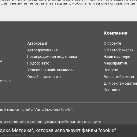
 счет увеличение оплаты за ваш автомобиль или за счет снижение це
Компания
Автокредит
О проекте
Автострахование
Об автоброкерах
Предпродажная подготовка
Наши партнеры
м
Подбор авто
Мероприятия
Условия онлайн-комиcсии
Новости
Онлайн показ авто
Все автоброкеры
миссию
Для рекламодате
Контакты
ый маркетплейс "
Автоброкер Клуб
".
.
, и сведения о реализуемых требованиях к защите
декс.Метрика", которая использует файлы "cookie"
урсам сайта, использования информации сайта, и
спользования сайта