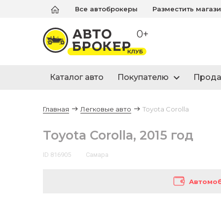
Все автоброкеры
Разместить магаз
0+
Каталог авто
Покупателю
Прод
Главная
Легковые авто
Toyota Corolla
Toyota Corolla, 2015 год
ID 816905
Самара
Автомоб