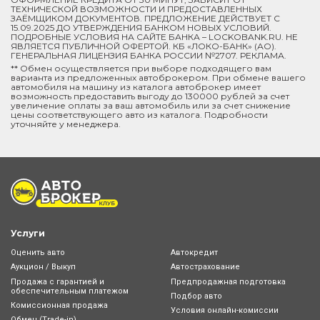
ТЕХНИЧЕСКОЙ ВОЗМОЖНОСТИ И ПРЕДОСТАВЛЕННЫХ
ЗАЁМЩИКОМ ДОКУМЕНТОВ. ПРЕДЛОЖЕНИЕ ДЕЙСТВУЕТ С
15.09.2025 ДО УТВЕРЖДЕНИЯ БАНКОМ НОВЫХ УСЛОВИЙ.
ПОДРОБНЫЕ УСЛОВИЯ НА САЙТЕ БАНКА – LOCKOBANK.RU. НЕ
ЯВЛЯЕТСЯ ПУБЛИЧНОЙ ОФЕРТОЙ. КБ «ЛОКО-БАНК» (АО).
ГЕНЕРАЛЬНАЯ ЛИЦЕНЗИЯ БАНКА РОССИИ №2707. РЕКЛАМА.
** Обмен осуществляется при выборе подходящего вам
варианта из предложенных автоброкером. При обмене вашего
автомобиля на машину из каталога автоброкер имеет
возможность предоставить выгоду до 130000 рублей за счет
увеличение оплаты за ваш автомобиль или за счет снижение
цены соответствующего авто из каталога. Подробности
уточняйте у менеджера.
Услуги
Оценить авто
Автокредит
Аукцион / Выкуп
Автострахование
Продажа с гарантией и
Предпродажная подготовка
обеспечительным платежом
Подбор авто
Комиссионная продажа
Условия онлайн-комиcсии
Обмен (Trade-in)