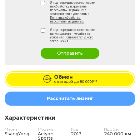
Я подтверждаю свое согласие
на обработку и хранение
персональных данных в
соответствии с условиями
Политики обработки
персональных данных
Я подтверждаю свое согласие
на использование сайта на
условиях
Пользовательского
соглашения
Отправить
Обмен
с выгодой до
80 000₽**
Рассчитать лизинг
Характеристики
Марка
Модель
Год
Пробег
SsangYong
Actyon
2013
240 000 км
Sports