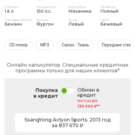
Объем
Мощность
Коробка
Привод
1.6 л
150 л.с.
Механика
Полный
Тип двигателя
Кузов
Руль
Цвет
Бензин
Фургон
Левый
Бежевый
CD плеер
MP3
Салон - Ткань
Передние стек
Онлайн калькулятор. Специальные кредитные
программы только для наших клиентов*
Обмен в
Покупка
кредит
в кредит
выгода
до
130 000 ₽**
SsangYong
Actyon Sports
,
2013
год
за
837 670
₽