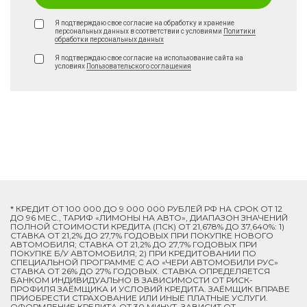
Я подтверждаю свое согласие на обработку и хранение
персональных данных в соответствии с условиями
Политики
обработки персональных данных
Я подтверждаю свое согласие на использование сайта на
условиях
Пользовательского соглашения
* КРЕДИТ ОТ 100 000 ДО 9 000 000 РУБЛЕЙ РФ НА СРОК ОТ 12
ДО 96 МЕС., ТАРИФ «ЛИМОНЫ НА АВТО», ДИАПАЗОН ЗНАЧЕНИЙ
ПОЛНОЙ СТОИМОСТИ КРЕДИТА (ПСК) ОТ 21,678% ДО 37,640%: 1)
СТАВКА ОТ 21,2% ДО 27,7% ГОДОВЫХ ПРИ ПОКУПКЕ НОВОГО
АВТОМОБИЛЯ; СТАВКА ОТ 21,2% ДО 27,7% ГОДОВЫХ ПРИ
ПОКУПКЕ Б/У АВТОМОБИЛЯ; 2) ПРИ КРЕДИТОВАНИИ ПО
СПЕЦИАЛЬНОЙ ПРОГРАММЕ C АО «ЧЕРИ АВТОМОБИЛИ РУС»
СТАВКА ОТ 26% ДО 27% ГОДОВЫХ. СТАВКА ОПРЕДЕЛЯЕТСЯ
БАНКОМ ИНДИВИДУАЛЬНО В ЗАВИСИМОСТИ ОТ РИСК-
ПРОФИЛЯ ЗАЁМЩИКА И УСЛОВИЙ КРЕДИТА. ЗАЁМЩИК ВПРАВЕ
ПРИОБРЕСТИ СТРАХОВАНИЕ ИЛИ ИНЫЕ ПЛАТНЫЕ УСЛУГИ.
ОФОРМЛЕНИЕ КРЕДИТА ОТ 30 МИНУТ, ЗАВИСИТ ОТ