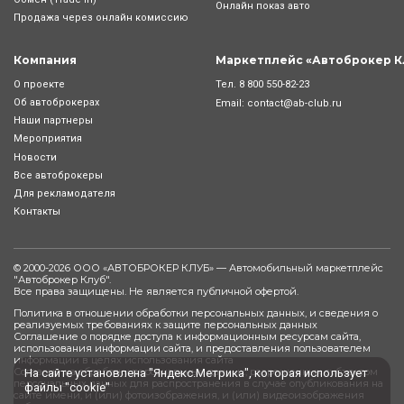
Онлайн показ авто
Продажа через онлайн комиссию
Компания
Маркетплейс «Автоброкер К
Тел.
8 800 550-82-23
О проекте
Об автоброкерах
Email:
contact@ab-club.ru
Наши партнеры
Мероприятия
Новости
Все автоброкеры
Для рекламодателя
Контакты
© 2000-2026 ООО «АВТОБРОКЕР КЛУБ» — Автомобильный маркетплейс
"
Автоброкер Клуб
".
Все права защищены. Не является публичной офертой.
Политика в отношении обработки персональных данных, и сведения о
реализуемых требованиях к защите персональных данных
Соглашение о порядке доступа к информационным ресурсам сайта,
использования информации сайта, и предоставления пользователем
информации в целях использования сайта
Согласие на обработку персональных данных, разрешенных субъектом
На сайте установлена "Яндекс.Метрика", которая использует
персональных данных для распространения в случае опубликования на
файлы "cookie"
сайте имени, и (или) фотоизображения, и (или) видеоизображения