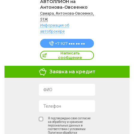
АВТОЛЛИОН на
Антонова-Овсеенко
Самара, Антонова-Овсеенко,
51Ж
Информация об
автоброкере
+7 927 ●●● ●● ●●
Написать
сообщение
Заявка на кредит
ФИО
Телефон
Я подтверждаю свое согласие
на обработку и хранение
персональных данных в
соответствии с условиями
Политики обработки