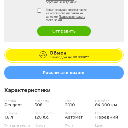
персональных данных
Я подтверждаю свое согласие
на использование сайта на
условиях
Пользовательского
соглашения
Отправить
Обмен
с выгодой до
80 000₽**
Рассчитать лизинг
Характеристики
Марка
Модель
Год
Пробег
Peugeot
308
2010
84 000 км
Объем
Мощность
Коробка
Привод
1.6 л
120 л.с.
Автомат
Передний
Тип двигателя
Кузов
Руль
Цвет