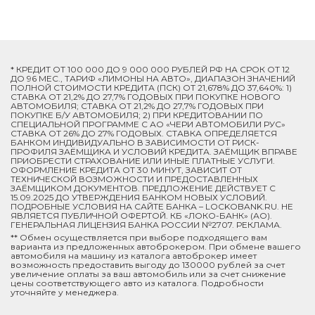
* КРЕДИТ ОТ 100 000 ДО 9 000 000 РУБЛЕЙ РФ НА СРОК ОТ 12
ДО 96 МЕС., ТАРИФ «ЛИМОНЫ НА АВТО», ДИАПАЗОН ЗНАЧЕНИЙ
ПОЛНОЙ СТОИМОСТИ КРЕДИТА (ПСК) ОТ 21,678% ДО 37,640%: 1)
СТАВКА ОТ 21,2% ДО 27,7% ГОДОВЫХ ПРИ ПОКУПКЕ НОВОГО
АВТОМОБИЛЯ; СТАВКА ОТ 21,2% ДО 27,7% ГОДОВЫХ ПРИ
ПОКУПКЕ Б/У АВТОМОБИЛЯ; 2) ПРИ КРЕДИТОВАНИИ ПО
СПЕЦИАЛЬНОЙ ПРОГРАММЕ C АО «ЧЕРИ АВТОМОБИЛИ РУС»
СТАВКА ОТ 26% ДО 27% ГОДОВЫХ. СТАВКА ОПРЕДЕЛЯЕТСЯ
БАНКОМ ИНДИВИДУАЛЬНО В ЗАВИСИМОСТИ ОТ РИСК-
ПРОФИЛЯ ЗАЁМЩИКА И УСЛОВИЙ КРЕДИТА. ЗАЁМЩИК ВПРАВЕ
ПРИОБРЕСТИ СТРАХОВАНИЕ ИЛИ ИНЫЕ ПЛАТНЫЕ УСЛУГИ.
ОФОРМЛЕНИЕ КРЕДИТА ОТ 30 МИНУТ, ЗАВИСИТ ОТ
ТЕХНИЧЕСКОЙ ВОЗМОЖНОСТИ И ПРЕДОСТАВЛЕННЫХ
ЗАЁМЩИКОМ ДОКУМЕНТОВ. ПРЕДЛОЖЕНИЕ ДЕЙСТВУЕТ С
15.09.2025 ДО УТВЕРЖДЕНИЯ БАНКОМ НОВЫХ УСЛОВИЙ.
ПОДРОБНЫЕ УСЛОВИЯ НА САЙТЕ БАНКА – LOCKOBANK.RU. НЕ
ЯВЛЯЕТСЯ ПУБЛИЧНОЙ ОФЕРТОЙ. КБ «ЛОКО-БАНК» (АО).
ГЕНЕРАЛЬНАЯ ЛИЦЕНЗИЯ БАНКА РОССИИ №2707. РЕКЛАМА.
** Обмен осуществляется при выборе подходящего вам
варианта из предложенных автоброкером. При обмене вашего
автомобиля на машину из каталога автоброкер имеет
возможность предоставить выгоду до 130000 рублей за счет
увеличение оплаты за ваш автомобиль или за счет снижение
цены соответствующего авто из каталога. Подробности
уточняйте у менеджера.