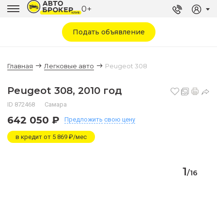
0+
Подать объявление
Главная
Легковые авто
Peugeot 308
Peugeot 308, 2010 год
ID 872468
Самара
642 050 ₽
Предложить
свою цену
в кредит от 5 869 ₽/мес
1
/
16