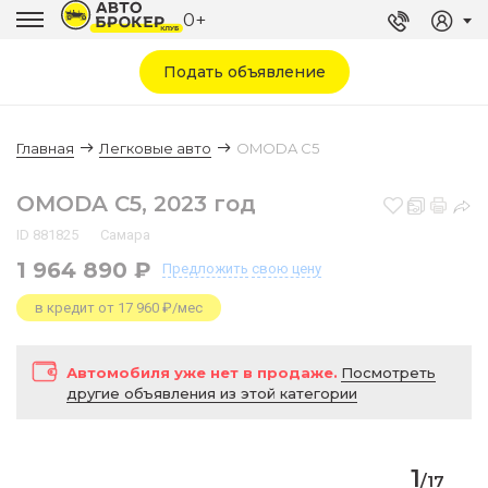
0+
Подать объявление
Главная
Легковые авто
OMODA C5
OMODA C5, 2023 год
ID 881825
Самара
1 964 890 ₽
Предложить
свою цену
в кредит от 17 960 ₽/мес
Автомобиля уже нет в продаже.
Посмотреть
другие объявления из этой категории
1
/
17