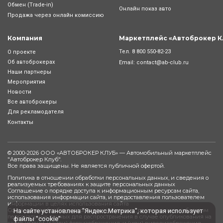
Обмен (Trade-in)
Онлайн показ авто
Продажа через онлайн комиссию
Компания
Маркетплейс «Автоброкер К
Тел.
8 800 550-82-23
О проекте
Об автоброкерах
Email:
contact@ab-club.ru
Наши партнеры
Мероприятия
Новости
Все автоброкеры
Для рекламодателя
Контакты
© 2000-2026 ООО «АВТОБРОКЕР КЛУБ» — Автомобильный маркетплейс
"
Автоброкер Клуб
".
Все права защищены. Не является публичной офертой.
Политика в отношении обработки персональных данных, и сведения о
реализуемых требованиях к защите персональных данных
Соглашение о порядке доступа к информационным ресурсам сайта,
использования информации сайта, и предоставления пользователем
информации в целях использования сайта
Согласие на обработку персональных данных, разрешенных субъектом
На сайте установлена "Яндекс.Метрика", которая использует
персональных данных для распространения в случае опубликования на
файлы "cookie"