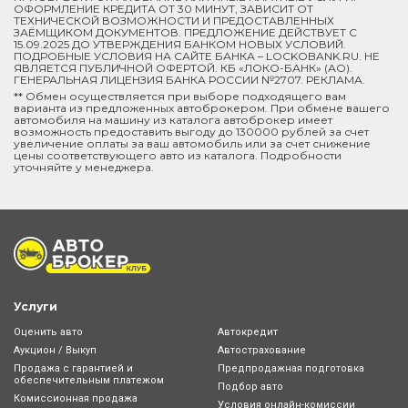
ОФОРМЛЕНИЕ КРЕДИТА ОТ 30 МИНУТ, ЗАВИСИТ ОТ
ТЕХНИЧЕСКОЙ ВОЗМОЖНОСТИ И ПРЕДОСТАВЛЕННЫХ
ЗАЁМЩИКОМ ДОКУМЕНТОВ. ПРЕДЛОЖЕНИЕ ДЕЙСТВУЕТ С
15.09.2025 ДО УТВЕРЖДЕНИЯ БАНКОМ НОВЫХ УСЛОВИЙ.
ПОДРОБНЫЕ УСЛОВИЯ НА САЙТЕ БАНКА – LOCKOBANK.RU. НЕ
ЯВЛЯЕТСЯ ПУБЛИЧНОЙ ОФЕРТОЙ. КБ «ЛОКО-БАНК» (АО).
ГЕНЕРАЛЬНАЯ ЛИЦЕНЗИЯ БАНКА РОССИИ №2707. РЕКЛАМА.
** Обмен осуществляется при выборе подходящего вам
варианта из предложенных автоброкером. При обмене вашего
автомобиля на машину из каталога автоброкер имеет
возможность предоставить выгоду до 130000 рублей за счет
увеличение оплаты за ваш автомобиль или за счет снижение
цены соответствующего авто из каталога. Подробности
уточняйте у менеджера.
Услуги
Оценить авто
Автокредит
Аукцион / Выкуп
Автострахование
Продажа с гарантией и
Предпродажная подготовка
обеспечительным платежом
Подбор авто
Комиссионная продажа
Условия онлайн-комиcсии