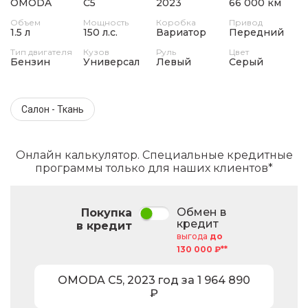
OMODA
C5
2023
66 000 км
Объем
Мощность
Коробка
Привод
1.5 л
150 л.с.
Вариатор
Передний
Тип двигателя
Кузов
Руль
Цвет
Бензин
Универсал
Левый
Серый
Салон - Ткань
Онлайн калькулятор. Специальные кредитные
программы только для наших клиентов*
Обмен в
Покупка
кредит
в кредит
выгода
до
130 000 ₽**
OMODA
C5
,
2023
год за
1 964 890
₽