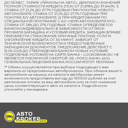
ДО 96 МЕС., ТАРИФ «ЛИМОНЫ НА АВТО», ДИАПАЗОН ЗНАЧЕНИЙ
ПОЛНОЙ СТОИМОСТИ КРЕДИТА (ПСК) ОТ 21,678% ДО 37,640%: 1)
СТАВКА ОТ 21,2% ДО 27,7% ГОДОВЫХ ПРИ ПОКУПКЕ НОВОГО
АВТОМОБИЛЯ; СТАВКА ОТ 21,2% ДО 27,7% ГОДОВЫХ ПРИ
ПОКУПКЕ Б/У АВТОМОБИЛЯ; 2) ПРИ КРЕДИТОВАНИИ ПО
СПЕЦИАЛЬНОЙ ПРОГРАММЕ C АО «ЧЕРИ АВТОМОБИЛИ РУС»
СТАВКА ОТ 26% ДО 27% ГОДОВЫХ. СТАВКА ОПРЕДЕЛЯЕТСЯ
БАНКОМ ИНДИВИДУАЛЬНО В ЗАВИСИМОСТИ ОТ РИСК-
ПРОФИЛЯ ЗАЁМЩИКА И УСЛОВИЙ КРЕДИТА. ЗАЁМЩИК ВПРАВЕ
ПРИОБРЕСТИ СТРАХОВАНИЕ ИЛИ ИНЫЕ ПЛАТНЫЕ УСЛУГИ.
ОФОРМЛЕНИЕ КРЕДИТА ОТ 30 МИНУТ, ЗАВИСИТ ОТ
ТЕХНИЧЕСКОЙ ВОЗМОЖНОСТИ И ПРЕДОСТАВЛЕННЫХ
ЗАЁМЩИКОМ ДОКУМЕНТОВ. ПРЕДЛОЖЕНИЕ ДЕЙСТВУЕТ С
15.09.2025 ДО УТВЕРЖДЕНИЯ БАНКОМ НОВЫХ УСЛОВИЙ.
ПОДРОБНЫЕ УСЛОВИЯ НА САЙТЕ БАНКА – LOCKOBANK.RU. НЕ
ЯВЛЯЕТСЯ ПУБЛИЧНОЙ ОФЕРТОЙ. КБ «ЛОКО-БАНК» (АО).
ГЕНЕРАЛЬНАЯ ЛИЦЕНЗИЯ БАНКА РОССИИ №2707. РЕКЛАМА.
** Обмен осуществляется при выборе подходящего вам
варианта из предложенных автоброкером. При обмене вашего
автомобиля на машину из каталога автоброкер имеет
возможность предоставить выгоду до 130000 рублей за счет
увеличение оплаты за ваш автомобиль или за счет снижение
цены соответствующего авто из каталога. Подробности
уточняйте у менеджера.