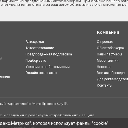
м варианта из предложенных автоброкером. При обмене вашего авто
 счет увеличение оплаты за ваш автомобиль или за счет снижение це
Компания
Автокредит
О проекте
Автострахование
Об автоброкерах
Предпродажная подготовка
Наши партнеры
м
Подбор авто
Мероприятия
Условия онлайн-комиcсии
Новости
Онлайн показ авто
Все автоброкеры
миссию
Для рекламодате
Контакты
ый маркетплейс "
Автоброкер Клуб
".
.
, и сведения о реализуемых требованиях к защите
декс.Метрика", которая использует файлы "cookie"
урсам сайта, использования информации сайта, и
спользования сайта