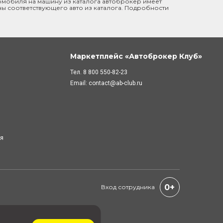
мобиля на машину из каталога автоброкер имеет
ны соответствующего авто из каталога. Подробности
Маркетплейс «Автоброкер Клуб»
Тел.
8 800 550-82-23
Email:
contact@ab-club.ru
ля
0+
Вход сотрудника