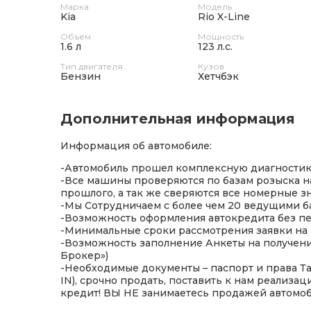
Марка
Модель
Kia
Rio X-Line
Объем
Мощность
1.6 л
123 л.с.
Тип двигателя
Кузов
Бензин
Хетчбэк
Дополнительная информация
Информация об автомобиле:
-Автомобиль прошел комплексную диагностик
-Все машины проверяются по базам розыска на
прошлого, а так же сверяются все номерные зн
-Мы Сотрудничаем с более чем 20 ведущими б
-Возможность оформления автокредита без пе
-Минимальные сроки рассмотрения заявки на 
-Возможность заполнение Анкеты на получение
Брокер»)
-Необходимые документы – паспорт и права Т
IN), срочно продать, поставить к нам реализа
кредит! ВЫ НЕ занимаетесь продажей автомоби