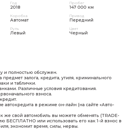
Год
Пробег
2018
147 000 км
Коробка
Привод
Автомат
Передний
Руль
Цвет
Левый
Черный
у и полностью обслужен.
 предмет залога, кредита, утиля, криминального
аки и таблички.
анками. Различные условия кредитования.
рвоначального взноса.
кредит.
 автокредита в режиме он-лайн (на сайте «Авто-
ак же свой автомобиль вы можете обменять (TRADE-
цию БЕСПЛАТНО или использовать его как 1-й взнос в
ля, экономит время, силы, нервы.