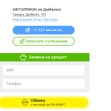
АВТОЛЛИОН на Дыбенко
Самара, Дыбенко, 101
Информация об автоброкере
+7 927 ●●● ●● ●●
Написать сообщение
Заявка на кредит
ФИО
Телефон
Я подтверждаю свое согласие на обработку и
хранение персональных данных в соответствии с
Обмен
условиями
Политики обработки персональных
данных
с выгодой до
130 000₽**