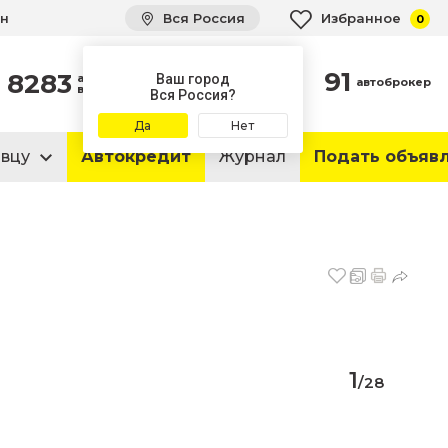
ин
Вся Россия
Избранное
0
91
8283
автомобиля
Ваш город
автоброкер
в продаже
Вся Россия?
Да
Нет
авцу
Автокредит
Журнал
Подать объяв
1
/
28