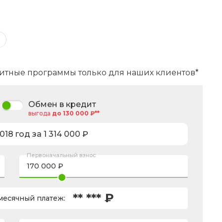
итные программы только для наших клиентов*
Обмен в кредит
выгода
до 130 000 ₽**
018
год за
1 314 000
₽
Первоначальный взнос
** *** ₽
есячный платеж: