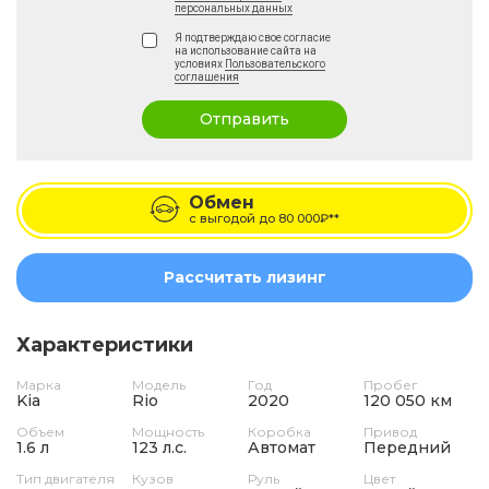
персональных данных
Я подтверждаю свое согласие
на использование сайта на
условиях
Пользовательского
соглашения
Отправить
Обмен
с выгодой до
80 000₽**
Рассчитать лизинг
Характеристики
Марка
Модель
Год
Пробег
Kia
Rio
2020
120 050 км
Объем
Мощность
Коробка
Привод
1.6 л
123 л.с.
Автомат
Передний
Тип двигателя
Кузов
Руль
Цвет