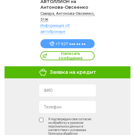
АВТОЛЛИОН на
Антонова-Овсеенко
Самара, Антонова-Овсеенко,
51Ж
Информация об
автоброкере
+7 927 ●●● ●● ●●
Написать
сообщение
Заявка на кредит
ФИО
Телефон
Я подтверждаю свое согласие
на обработку и хранение
персональных данных в
соответствии с условиями
Политики обработки