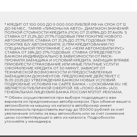
* КРЕДИТ ОТ 100 000 ДО 9 000 000 РУБЛЕЙ РФ НА СРОК ОТ 12
ДО 96 МЕС., ТАРИФ «ЛИМОНЫ НА АВТО», ДИАПАЗОН ЗНАЧЕНИЙ
ПОЛНОЙ СТОИМОСТИ КРЕДИТА (ПСК) ОТ 21,678% ДО 37,640%: 1)
СТАВКА ОТ 21,2% ДО 27,7% ГОДОВЫХ ПРИ ПОКУПКЕ НОВОГО
АВТОМОБИЛЯ; СТАВКА ОТ 21,2% ДО 27,7% ГОДОВЫХ ПРИ
ПОКУПКЕ Б/У АВТОМОБИЛЯ; 2) ПРИ КРЕДИТОВАНИИ ПО
СПЕЦИАЛЬНОЙ ПРОГРАММЕ C АО «ЧЕРИ АВТОМОБИЛИ РУС»
СТАВКА ОТ 26% ДО 27% ГОДОВЫХ. СТАВКА ОПРЕДЕЛЯЕТСЯ
БАНКОМ ИНДИВИДУАЛЬНО В ЗАВИСИМОСТИ ОТ РИСК-
ПРОФИЛЯ ЗАЁМЩИКА И УСЛОВИЙ КРЕДИТА. ЗАЁМЩИК ВПРАВЕ
ПРИОБРЕСТИ СТРАХОВАНИЕ ИЛИ ИНЫЕ ПЛАТНЫЕ УСЛУГИ.
ОФОРМЛЕНИЕ КРЕДИТА ОТ 30 МИНУТ, ЗАВИСИТ ОТ
ТЕХНИЧЕСКОЙ ВОЗМОЖНОСТИ И ПРЕДОСТАВЛЕННЫХ
ЗАЁМЩИКОМ ДОКУМЕНТОВ. ПРЕДЛОЖЕНИЕ ДЕЙСТВУЕТ С
15.09.2025 ДО УТВЕРЖДЕНИЯ БАНКОМ НОВЫХ УСЛОВИЙ.
ПОДРОБНЫЕ УСЛОВИЯ НА САЙТЕ БАНКА – LOCKOBANK.RU. НЕ
ЯВЛЯЕТСЯ ПУБЛИЧНОЙ ОФЕРТОЙ. КБ «ЛОКО-БАНК» (АО).
ГЕНЕРАЛЬНАЯ ЛИЦЕНЗИЯ БАНКА РОССИИ №2707. РЕКЛАМА.
** Обмен осуществляется при выборе подходящего вам
варианта из предложенных автоброкером. При обмене вашего
автомобиля на машину из каталога автоброкер имеет
возможность предоставить выгоду до 130000 рублей за счет
увеличение оплаты за ваш автомобиль или за счет снижение
цены соответствующего авто из каталога. Подробности
уточняйте у менеджера.