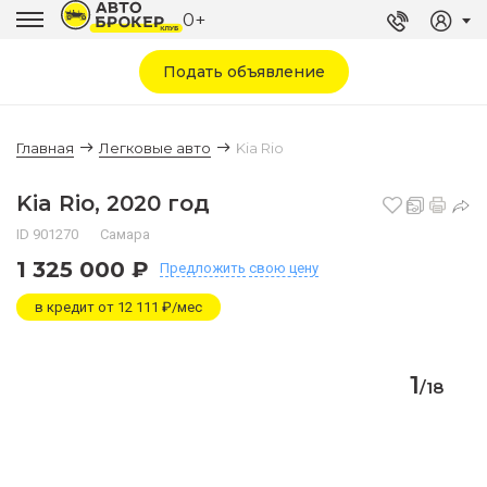
0+
Подать объявление
Главная
Легковые авто
Kia Rio
Kia Rio, 2020 год
ID 901270
Самара
1 325 000 ₽
Предложить
свою цену
в кредит от 12 111 ₽/мес
1
/
18