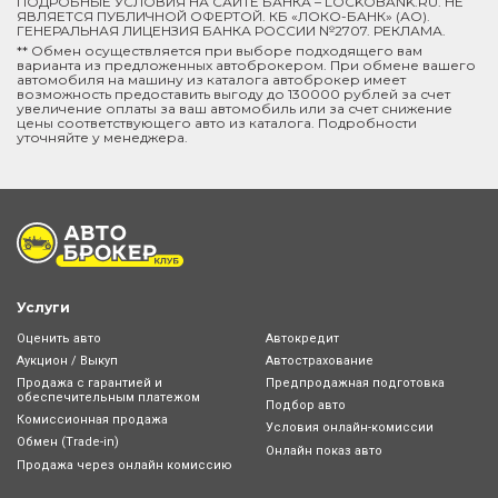
ПОДРОБНЫЕ УСЛОВИЯ НА САЙТЕ БАНКА – LOCKOBANK.RU. НЕ
ЯВЛЯЕТСЯ ПУБЛИЧНОЙ ОФЕРТОЙ. КБ «ЛОКО-БАНК» (АО).
ГЕНЕРАЛЬНАЯ ЛИЦЕНЗИЯ БАНКА РОССИИ №2707. РЕКЛАМА.
** Обмен осуществляется при выборе подходящего вам
варианта из предложенных автоброкером. При обмене вашего
автомобиля на машину из каталога автоброкер имеет
возможность предоставить выгоду до 130000 рублей за счет
увеличение оплаты за ваш автомобиль или за счет снижение
цены соответствующего авто из каталога. Подробности
уточняйте у менеджера.
Услуги
Оценить авто
Автокредит
Аукцион / Выкуп
Автострахование
Продажа с гарантией и
Предпродажная подготовка
обеспечительным платежом
Подбор авто
Комиссионная продажа
Условия онлайн-комиcсии
Обмен (Trade-in)
Онлайн показ авто
Продажа через онлайн комиссию