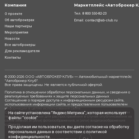
Компания
Маркетплейс «Автоброкер К
Тел.
8 800 550-82-23
О проекте
Об автоброкерах
Email:
contact@ab-club.ru
Наши партнеры
Мероприятия
Новости
Все автоброкеры
Для рекламодателя
Контакты
© 2000-2026 ООО «АВТОБРОКЕР КЛУБ» — Автомобильный маркетплейс
"
Автоброкер Клуб
".
Все права защищены. Не является публичной офертой.
Политика в отношении обработки персональных данных, и сведения о
реализуемых требованиях к защите персональных данных
Соглашение о порядке доступа к информационным ресурсам сайта,
использования информации сайта, и предоставления пользователем
информации в целях использования сайта
Согласие на обработку персональных данных, разрешенных субъектом
На сайте установлена "Яндекс.Метрика", которая использует
персональных данных для распространения в случае опубликования на
файлы "cookie"
сайте имени, и (или) фотоизображения, и (или) видеоизображения
субъекта
Продолжая им пользоваться, вы даете
согласие
на обработку
персональных данных в соответствии с
политикой
конфиденциальности
.