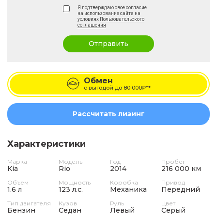
Я подтверждаю свое согласие
на использование сайта на
условиях
Пользовательского
соглашения
Отправить
Обмен
с выгодой до
80 000₽**
Рассчитать лизинг
Характеристики
Марка
Модель
Год
Пробег
Kia
Rio
2014
216 000 км
Объем
Мощность
Коробка
Привод
1.6 л
123 л.с.
Механика
Передний
Тип двигателя
Кузов
Руль
Цвет
Бензин
Седан
Левый
Серый