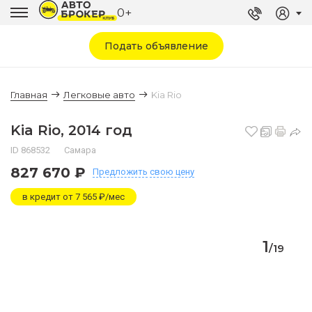
0+
Подать объявление
Главная
Легковые авто
Kia Rio
Kia Rio, 2014 год
ID 868532
Самара
827 670 ₽
Предложить
свою цену
в кредит от 7 565 ₽/мес
1
/
19