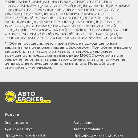
БАНКОМ ИНДИВИДУАЛЬНО В ЗАВИСИМОСТИ ОТ РИСК-
ПРОФИЛЯ ЗАЁМЩИКА И УСЛОВИЙ КРЕДИТА. ЗАЁМЩИК ВПРАВЕ
ПРИОБРЕСТИ СТРАХОВАНИЕ ИЛИ ИНЫЕ ПЛАТНЫЕ УСЛУГИ.
ОФОРМЛЕНИЕ КРЕДИТА ОТ 30 МИНУТ, ЗАВИСИТ ОТ
ТЕХНИЧЕСКОЙ ВОЗМОЖНОСТИ И ПРЕДОСТАВЛЕННЫХ
ЗАЁМЩИКОМ ДОКУМЕНТОВ. ПРЕДЛОЖЕНИЕ ДЕЙСТВУЕТ С
15.09.2025 ДО УТВЕРЖДЕНИЯ БАНКОМ НОВЫХ УСЛОВИЙ.
ПОДРОБНЫЕ УСЛОВИЯ НА САЙТЕ БАНКА – LOCKOBANK.RU. НЕ
ЯВЛЯЕТСЯ ПУБЛИЧНОЙ ОФЕРТОЙ. КБ «ЛОКО-БАНК» (АО).
ГЕНЕРАЛЬНАЯ ЛИЦЕНЗИЯ БАНКА РОССИИ №2707. РЕКЛАМА.
** Обмен осуществляется при выборе подходящего вам
варианта из предложенных автоброкером. При обмене вашего
автомобиля на машину из каталога автоброкер имеет
возможность предоставить выгоду до 130000 рублей за счет
увеличение оплаты за ваш автомобиль или за счет снижение
цены соответствующего авто из каталога. Подробности
уточняйте у менеджера.
Услуги
Оценить авто
Автокредит
Аукцион / Выкуп
Автострахование
Продажа с гарантией и
Предпродажная подготовка