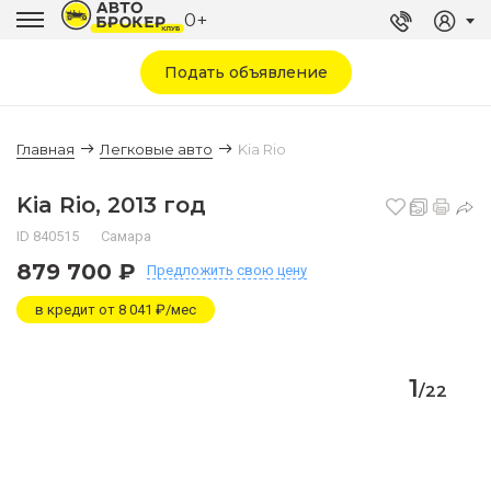
0+
Подать объявление
Главная
Легковые авто
Kia Rio
Kia Rio, 2013 год
ID 840515
Самара
879 700 ₽
Предложить
свою цену
в кредит от 8 041 ₽/мес
1
/
22