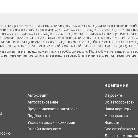
ОК ОТ 12 ДО 96 МЕС., ТАРИФ «ЛИМОНЫ НА АВТО», ДИАПАЗОН ЗНАЧЕНИ
 ПОКУПКЕ НОВОГО АВТОМОБИЛЯ; СТАВКА ОТ 21,2% ДО 27,7% ГОДОВЫХ 
И РУС» СТАВКА ОТ 26% ДО 27% ГОДОВЫХ. СТАВКА ОПРЕДЕЛЯЕТСЯ
ПРАВЕ ПРИОБРЕСТИ СТРАХОВАНИЕ ИЛИ ИНЫЕ ПЛАТНЫЕ УСЛУГИ. ОФ
ЁМЩИКОМ ДОКУМЕНТОВ. ПРЕДЛОЖЕНИЕ ДЕЙСТВУЕТ С 15.09.2025 
U. НЕ ЯВЛЯЕТСЯ ПУБЛИЧНОЙ ОФЕРТОЙ. КБ «ЛОКО-БАНК» (АО). ГЕН
м варианта из предложенных автоброкером. При обмене вашего авто
 счет увеличение оплаты за ваш автомобиль или за счет снижение це
Компания
Автокредит
О проекте
Автострахование
Об автоброкерах
Предпродажная подготовка
Наши партнеры
м
Подбор авто
Мероприятия
Условия онлайн-комиcсии
Новости
Онлайн показ авто
Все автоброкеры
миссию
Для рекламодате