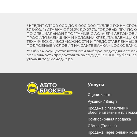
* КРЕДИТ ОТ 100 000 ДО 9 000 000 РУБЛЕЙ РФ НА СР
37,640%: 1) СТАВКА ОТ 21,2% ДО 27,7% ГОДОВЫХ ПРИ
ПО СПЕЦИАЛЬНОЙ ПРОГРАММЕ C АО «ЧЕРИ АВТОМОБИЛ
ПРОФИЛЯ ЗАЁМЩИКА И УСЛОВИЙ КРЕДИТА. ЗАЁМЩИК В
ТЕХНИЧЕСКОЙ ВОЗМОЖНОСТИ И ПРЕДОСТАВЛЕННЫХ ЗА
ПОДРОБНЫЕ УСЛОВИЯ НА САЙТЕ БАНКА – LOCKOBANK.R
** Обмен осуществляется при выборе подходящего ва
возможность предоставить выгоду до 130000 рублей за
уточняйте у менеджера.
Услуги
Оценить авто
Аукцион / Выкуп
Продажа с гарантией и
обеспечительным платежо
Комиссионная продажа
Обмен (Trade-in)
Продажа через онлайн ко