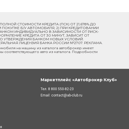
Й ПОЛНОЙ СТОИМОСТИ КРЕДИТА (ПСК) ОТ 21,678% ДО
ПРИ ПОКУПКЕ Б/У АВТОМОБИЛЯ; 2) ПРИ КРЕДИТОВАНИИ
 БАНКОМ ИНДИВИДУАЛЬНО В ЗАВИСИМОСТИ ОТ РИСК-
ОРМЛЕНИЕ КРЕДИТА ОТ 30 МИНУТ, ЗАВИСИТ ОТ
ДО УТВЕРЖДЕНИЯ БАНКОМ НОВЫХ УСЛОВИЙ.
ЕРАЛЬНАЯ ЛИЦЕНЗИЯ БАНКА РОССИИ №2707. РЕКЛАМА.
мобиля на машину из каталога автоброкер имеет
ны соответствующего авто из каталога. Подробности
Маркетплейс «Автоброкер Клуб»
Тел.
8 800 550-82-23
Email:
contact@ab-club.ru
ля