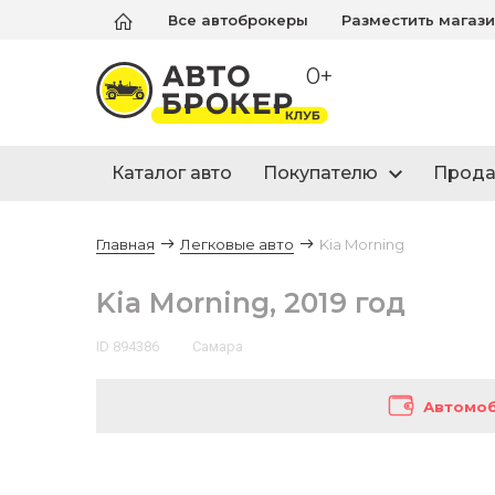
Все автоброкеры
Разместить магаз
0+
Каталог авто
Покупателю
Прод
Главная
Легковые авто
Kia Morning
Kia Morning, 2019 год
ID 894386
Самара
Автомоб