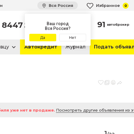
ин
Вся Россия
Избранное
0
91
8447
автомобилей
Ваш город
автоброкер
в продаже
Вся Россия?
Да
Нет
авцу
Автокредит
Журнал
Подать объяв
иля уже нет в продаже.
Посмотреть другие объявления из э
1