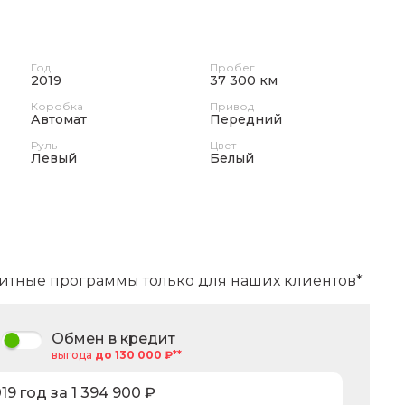
Год
Пробег
2019
37 300 км
Коробка
Привод
Автомат
Передний
Руль
Цвет
Левый
Белый
итные программы только для наших клиентов*
Обмен в кредит
выгода
до 130 000 ₽**
19
год за
1 394 900
₽