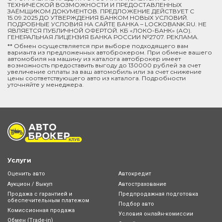
ТЕХНИЧЕСКОЙ ВОЗМОЖНОСТИ И ПРЕДОСТАВЛЕННЫХ
ЗАЁМЩИКОМ ДОКУМЕНТОВ. ПРЕДЛОЖЕНИЕ ДЕЙСТВУЕТ С
15.09.2025 ДО УТВЕРЖДЕНИЯ БАНКОМ НОВЫХ УСЛОВИЙ.
ПОДРОБНЫЕ УСЛОВИЯ НА САЙТЕ БАНКА – LOCKOBANK.RU. НЕ
ЯВЛЯЕТСЯ ПУБЛИЧНОЙ ОФЕРТОЙ. КБ «ЛОКО-БАНК» (АО).
ГЕНЕРАЛЬНАЯ ЛИЦЕНЗИЯ БАНКА РОССИИ №2707. РЕКЛАМА.
** Обмен осуществляется при выборе подходящего вам
варианта из предложенных автоброкером. При обмене вашего
автомобиля на машину из каталога автоброкер имеет
возможность предоставить выгоду до 130000 рублей за счет
увеличение оплаты за ваш автомобиль или за счет снижение
цены соответствующего авто из каталога. Подробности
уточняйте у менеджера.
Услуги
Оценить авто
Автокредит
Аукцион / Выкуп
Автострахование
Продажа с гарантией и
Предпродажная подготовка
обеспечительным платежом
Подбор авто
Комиссионная продажа
Условия онлайн-комиcсии
Обмен (Trade-in)