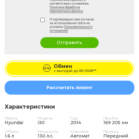
соответствии с условиями
Политики обработки
персональных данных
Я подтверждаю свое согласие
на использование сайта на
условиях
Пользовательского
соглашения
Отправить
Обмен
с выгодой до
80 000₽**
Рассчитать лизинг
Характеристики
Марка
Модель
Год
Пробег
Hyundai
i30
2014
169 205 км
Объем
Мощность
Коробка
Привод
1.6 л
130 л.с.
Автомат
Передний