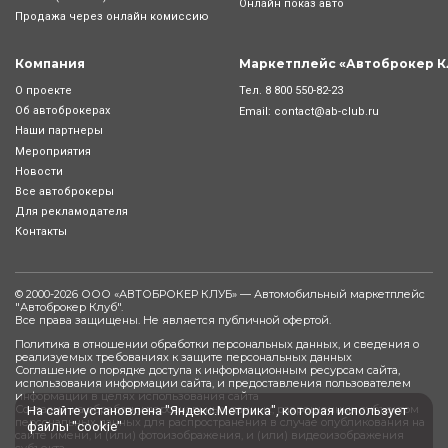
Онлайн показ авто
Продажа через онлайн комиссию
Компания
Маркетплейс «Автоброкер К
Тел.
8 800 550-82-23
О проекте
Об автоброкерах
Email:
contact@ab-club.ru
Наши партнеры
Мероприятия
Новости
Все автоброкеры
Для рекламодателя
Контакты
© 2000-2026 ООО «АВТОБРОКЕР КЛУБ» — Автомобильный маркетплейс
"
Автоброкер Клуб
".
Все права защищены. Не является публичной офертой.
Политика в отношении обработки персональных данных, и сведения о
реализуемых требованиях к защите персональных данных
Соглашение о порядке доступа к информационным ресурсам сайта,
использования информации сайта, и предоставления пользователем
информации в целях использования сайта
Согласие на обработку персональных данных, разрешенных субъектом
На сайте установлена "Яндекс.Метрика", которая использует
персональных данных для распространения в случае опубликования на
файлы "cookie"
сайте имени, и (или) фотоизображения, и (или) видеоизображения
субъекта