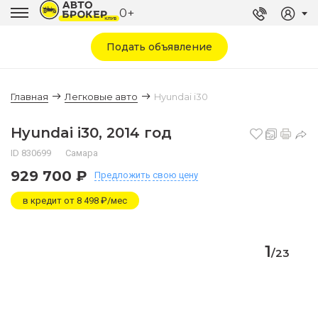
0+
Подать объявление
Главная
Легковые авто
Hyundai i30
Hyundai i30, 2014 год
ID 830699
Самара
929 700 ₽
Предложить
свою цену
в кредит от 8 498 ₽/мес
1
/
23