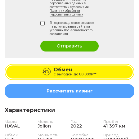
персональных данных в
соответствии с условиями
Политики обработки
персональных данных
Я подтверждаю свое согласие
на использование сайта на
условиях
Пользовательского
соглашения
Отправить
Обмен
с выгодой до
80 000₽**
Рассчитать лизинг
Характеристики
Марка
Модель
Год
Пробег
HAVAL
Jolion
2022
41 397 км
Объем
Мощность
Коробка
Привод