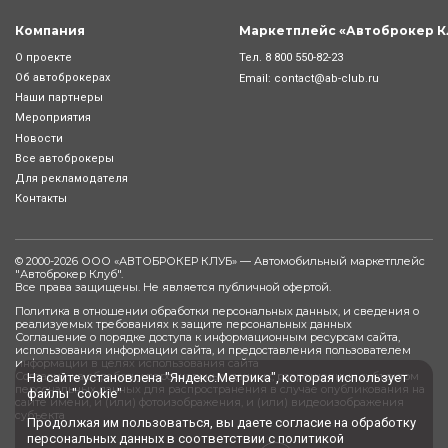
Компания
Маркетплейс «Автоброкер К
Тел.
8 800 550-82-23
О проекте
Об автоброкерах
Email:
contact@ab-club.ru
Наши партнеры
Мероприятия
Новости
Все автоброкеры
Для рекламодателя
Контакты
© 2000-2026 ООО «АВТОБРОКЕР КЛУБ» — Автомобильный маркетплейс
"
Автоброкер Клуб
".
Все права защищены. Не является публичной офертой.
Политика в отношении обработки персональных данных, и сведения о
реализуемых требованиях к защите персональных данных
Соглашение о порядке доступа к информационным ресурсам сайта,
использования информации сайта, и предоставления пользователем
информации в целях использования сайта
Согласие на обработку персональных данных, разрешенных субъектом
На сайте установлена "Яндекс.Метрика", которая использует
персональных данных для распространения в случае опубликования на
файлы "cookie"
сайте имени, и (или) фотоизображения, и (или) видеоизображения
субъекта
Продолжая им пользоваться, вы даете
согласие
на обработку
персональных данных в соответствии с
политикой