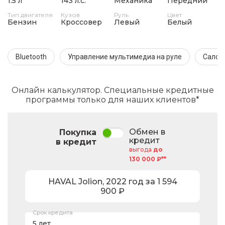
1.5 л
143 л.с.
Механика
Передний
Тип двигателя
Кузов
Руль
Цвет
Бензин
Кроссовер
Левый
Белый
Bluetooth
Управление мультимедиа на руле
Салон 
Онлайн калькулятор. Специальные кредитные
программы только для наших клиентов*
Обмен в
Покупка
кредит
в кредит
выгода
до
130 000 ₽**
HAVAL
Jolion
,
2022
год за
1 594
900
₽
Срок кредита