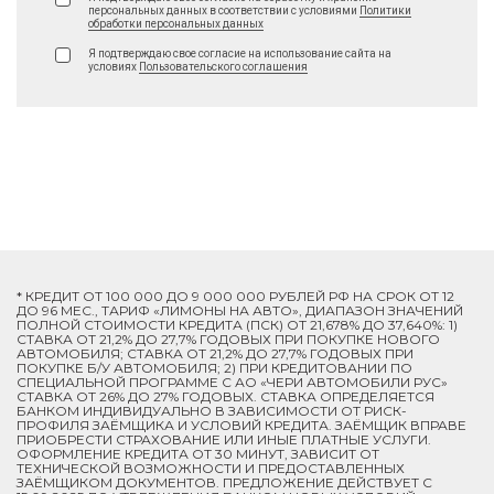
персональных данных в соответствии с условиями
Политики
обработки персональных данных
Я подтверждаю свое согласие на использование сайта на
условиях
Пользовательского соглашения
* КРЕДИТ ОТ 100 000 ДО 9 000 000 РУБЛЕЙ РФ НА СРОК ОТ 12
ДО 96 МЕС., ТАРИФ «ЛИМОНЫ НА АВТО», ДИАПАЗОН ЗНАЧЕНИЙ
ПОЛНОЙ СТОИМОСТИ КРЕДИТА (ПСК) ОТ 21,678% ДО 37,640%: 1)
СТАВКА ОТ 21,2% ДО 27,7% ГОДОВЫХ ПРИ ПОКУПКЕ НОВОГО
АВТОМОБИЛЯ; СТАВКА ОТ 21,2% ДО 27,7% ГОДОВЫХ ПРИ
ПОКУПКЕ Б/У АВТОМОБИЛЯ; 2) ПРИ КРЕДИТОВАНИИ ПО
СПЕЦИАЛЬНОЙ ПРОГРАММЕ C АО «ЧЕРИ АВТОМОБИЛИ РУС»
СТАВКА ОТ 26% ДО 27% ГОДОВЫХ. СТАВКА ОПРЕДЕЛЯЕТСЯ
БАНКОМ ИНДИВИДУАЛЬНО В ЗАВИСИМОСТИ ОТ РИСК-
ПРОФИЛЯ ЗАЁМЩИКА И УСЛОВИЙ КРЕДИТА. ЗАЁМЩИК ВПРАВЕ
ПРИОБРЕСТИ СТРАХОВАНИЕ ИЛИ ИНЫЕ ПЛАТНЫЕ УСЛУГИ.
ОФОРМЛЕНИЕ КРЕДИТА ОТ 30 МИНУТ, ЗАВИСИТ ОТ
ТЕХНИЧЕСКОЙ ВОЗМОЖНОСТИ И ПРЕДОСТАВЛЕННЫХ
ЗАЁМЩИКОМ ДОКУМЕНТОВ. ПРЕДЛОЖЕНИЕ ДЕЙСТВУЕТ С