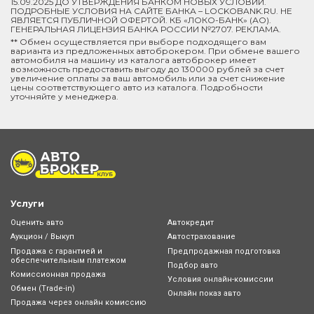
15.09.2025 ДО УТВЕРЖДЕНИЯ БАНКОМ НОВЫХ УСЛОВИЙ.
ПОДРОБНЫЕ УСЛОВИЯ НА САЙТЕ БАНКА – LOCKOBANK.RU. НЕ
ЯВЛЯЕТСЯ ПУБЛИЧНОЙ ОФЕРТОЙ. КБ «ЛОКО-БАНК» (АО).
ГЕНЕРАЛЬНАЯ ЛИЦЕНЗИЯ БАНКА РОССИИ №2707. РЕКЛАМА.
** Обмен осуществляется при выборе подходящего вам
варианта из предложенных автоброкером. При обмене вашего
автомобиля на машину из каталога автоброкер имеет
возможность предоставить выгоду до 130000 рублей за счет
увеличение оплаты за ваш автомобиль или за счет снижение
цены соответствующего авто из каталога. Подробности
уточняйте у менеджера.
Услуги
Оценить авто
Автокредит
Аукцион / Выкуп
Автострахование
Продажа с гарантией и
Предпродажная подготовка
обеспечительным платежом
Подбор авто
Комиссионная продажа
Условия онлайн-комиcсии
Обмен (Trade-in)
Онлайн показ авто
Продажа через онлайн комиссию