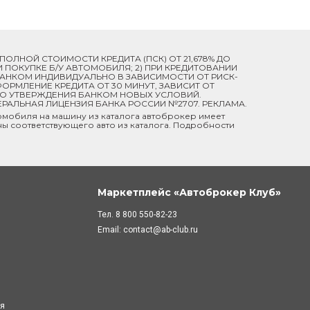
Й ПОЛНОЙ СТОИМОСТИ КРЕДИТА (ПСК) ОТ 21,678% ДО
ПРИ ПОКУПКЕ Б/У АВТОМОБИЛЯ; 2) ПРИ КРЕДИТОВАНИИ
 БАНКОМ ИНДИВИДУАЛЬНО В ЗАВИСИМОСТИ ОТ РИСК-
ОРМЛЕНИЕ КРЕДИТА ОТ 30 МИНУТ, ЗАВИСИТ ОТ
ДО УТВЕРЖДЕНИЯ БАНКОМ НОВЫХ УСЛОВИЙ.
ЕРАЛЬНАЯ ЛИЦЕНЗИЯ БАНКА РОССИИ №2707. РЕКЛАМА.
мобиля на машину из каталога автоброкер имеет
ны соответствующего авто из каталога. Подробности
Маркетплейс «Автоброкер Клуб»
Тел.
8 800 550-82-23
Email:
contact@ab-club.ru
ля