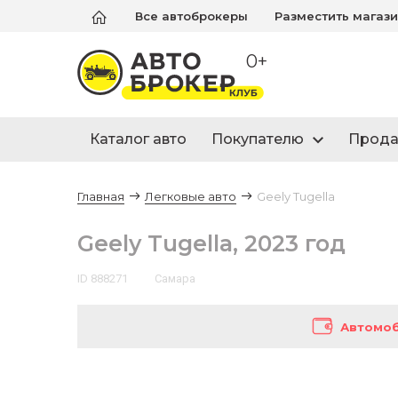
Все автоброкеры
Разместить магаз
0+
Каталог авто
Покупателю
Прод
Главная
Легковые авто
Geely Tugella
Geely Tugella, 2023 год
ID 888271
Самара
Автомоб