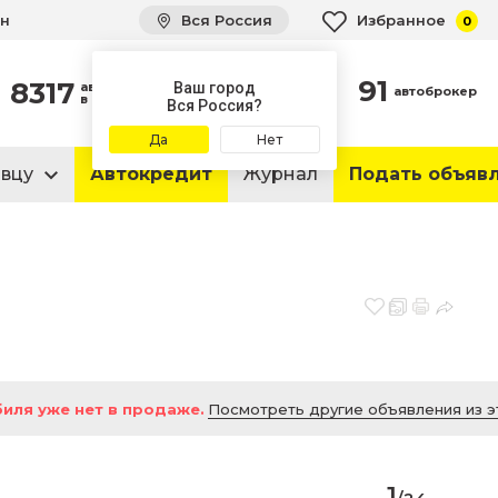
ин
Вся Россия
Избранное
0
91
8317
автомобилей
Ваш город
автоброкер
в продаже
Вся Россия?
Да
Нет
авцу
Автокредит
Журнал
Подать объяв
иля уже нет в продаже.
Посмотреть другие объявления из э
1