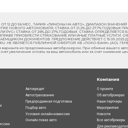
ОК ОТ 12 ДО 96 МЕС., ТАРИФ «ЛИМОНЫ НА АВТО», ДИАПАЗОН ЗНАЧЕНИ
 ПОКУПКЕ НОВОГО АВТОМОБИЛЯ; СТАВКА ОТ 21,2% ДО 27,7% ГОДОВЫХ 
И РУС» СТАВКА ОТ 26% ДО 27% ГОДОВЫХ. СТАВКА ОПРЕДЕЛЯЕТСЯ
ПРАВЕ ПРИОБРЕСТИ СТРАХОВАНИЕ ИЛИ ИНЫЕ ПЛАТНЫЕ УСЛУГИ. ОФ
ЁМЩИКОМ ДОКУМЕНТОВ. ПРЕДЛОЖЕНИЕ ДЕЙСТВУЕТ С 15.09.2025 
U. НЕ ЯВЛЯЕТСЯ ПУБЛИЧНОЙ ОФЕРТОЙ. КБ «ЛОКО-БАНК» (АО). ГЕН
м варианта из предложенных автоброкером. При обмене вашего авто
 счет увеличение оплаты за ваш автомобиль или за счет снижение це
Компания
Автокредит
О проекте
Автострахование
Об автоброкерах
Предпродажная подготовка
Наши партнеры
м
Подбор авто
Мероприятия
Условия онлайн-комиcсии
Новости
Онлайн показ авто
Все автоброкеры
миссию
Для рекламодате