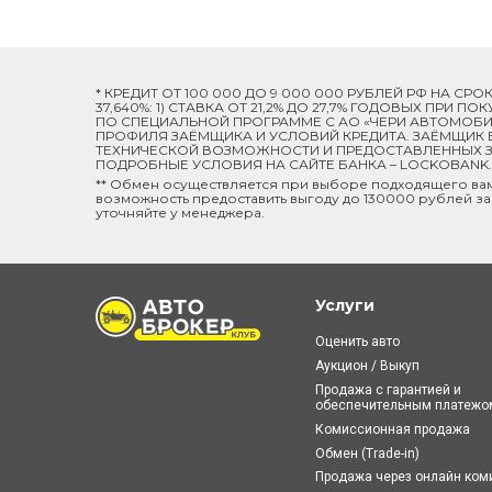
* КРЕДИТ ОТ 100 000 ДО 9 000 000 РУБЛЕЙ РФ НА СР
37,640%: 1) СТАВКА ОТ 21,2% ДО 27,7% ГОДОВЫХ ПРИ
ПО СПЕЦИАЛЬНОЙ ПРОГРАММЕ C АО «ЧЕРИ АВТОМОБИЛ
ПРОФИЛЯ ЗАЁМЩИКА И УСЛОВИЙ КРЕДИТА. ЗАЁМЩИК В
ТЕХНИЧЕСКОЙ ВОЗМОЖНОСТИ И ПРЕДОСТАВЛЕННЫХ ЗА
ПОДРОБНЫЕ УСЛОВИЯ НА САЙТЕ БАНКА – LOCKOBANK.R
** Обмен осуществляется при выборе подходящего ва
возможность предоставить выгоду до 130000 рублей за
уточняйте у менеджера.
Услуги
Оценить авто
Аукцион / Выкуп
Продажа с гарантией и
обеспечительным платежо
Комиссионная продажа
Обмен (Trade-in)
Продажа через онлайн ко