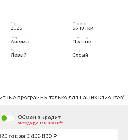
Год
Пробег
2023
36 191 км
Коробка
Привод
Автомат
Полный
Руль
Цвет
Левый
Серый
итные программы только для наших клиентов*
Обмен в кредит
выгода
до 130 000 ₽**
023
год за
3 836 890
₽