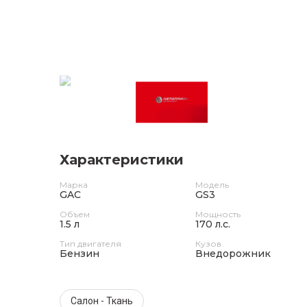
Характеристики
Марка
Модель
GAC
GS3
Объем
Мощность
1.5 л
170 л.с.
Тип двигателя
Кузов
Бензин
Внедорожник
Салон - Ткань