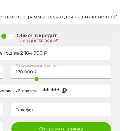
итные программы только для наших клиентов*
Обмен в кредит
выгода
до 130 000 ₽**
4
год за
2 164 900
₽
Первоначальный взнос
** *** ₽
есячный платеж:
Телефон
Отправить заявку