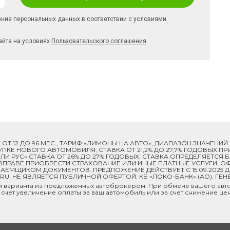
ение персональных данных в соответствии с условиями
айта на условиях
Пользовательского соглашения
ОК ОТ 12 ДО 96 МЕС., ТАРИФ «ЛИМОНЫ НА АВТО», ДИАПАЗОН ЗНАЧЕНИ
 ПОКУПКЕ НОВОГО АВТОМОБИЛЯ; СТАВКА ОТ 21,2% ДО 27,7% ГОДОВЫХ 
И РУС» СТАВКА ОТ 26% ДО 27% ГОДОВЫХ. СТАВКА ОПРЕДЕЛЯЕТСЯ
ПРАВЕ ПРИОБРЕСТИ СТРАХОВАНИЕ ИЛИ ИНЫЕ ПЛАТНЫЕ УСЛУГИ. ОФ
ЁМЩИКОМ ДОКУМЕНТОВ. ПРЕДЛОЖЕНИЕ ДЕЙСТВУЕТ С 15.09.2025 
U. НЕ ЯВЛЯЕТСЯ ПУБЛИЧНОЙ ОФЕРТОЙ. КБ «ЛОКО-БАНК» (АО). ГЕН
м варианта из предложенных автоброкером. При обмене вашего авто
 счет увеличение оплаты за ваш автомобиль или за счет снижение це