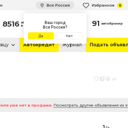
ин
Вся Россия
Избранное
0
91
8516
автомобилей
Ваш город
автоброкер
в продаже
Вся Россия?
Да
Нет
авцу
Автокредит
Журнал
Подать объяв
иля уже нет в продаже.
Посмотреть другие объявления из э
1