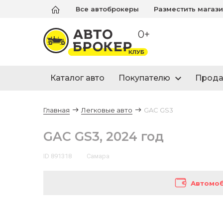
Все автоброкеры
Разместить магаз
0+
Каталог авто
Покупателю
Прод
Главная
Легковые авто
GAC GS3
GAC GS3, 2024 год
ID 891318
Самара
Автомоб