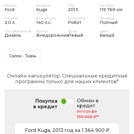
Марка
Модель
Год
Пробег
Ford
Kuga
2013
119 769 км
Объем
Мощность
Коробка
Привод
2.0 л
140 л.с.
Робот
Полный
Тип двигателя
Кузов
Руль
Цвет
Дизель
Внедорожник
Левый
Белый
Салон - Ткань
Онлайн калькулятор. Специальные кредитные
программы только для наших клиентов*
Обмен в
Покупка
кредит
в кредит
выгода
до
130 000 ₽**
Ford
Kuga
,
2013
год за
1 364 900
₽