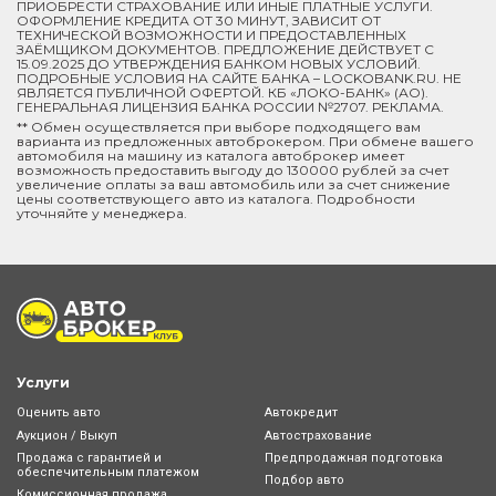
ПРИОБРЕСТИ СТРАХОВАНИЕ ИЛИ ИНЫЕ ПЛАТНЫЕ УСЛУГИ.
ОФОРМЛЕНИЕ КРЕДИТА ОТ 30 МИНУТ, ЗАВИСИТ ОТ
ТЕХНИЧЕСКОЙ ВОЗМОЖНОСТИ И ПРЕДОСТАВЛЕННЫХ
ЗАЁМЩИКОМ ДОКУМЕНТОВ. ПРЕДЛОЖЕНИЕ ДЕЙСТВУЕТ С
15.09.2025 ДО УТВЕРЖДЕНИЯ БАНКОМ НОВЫХ УСЛОВИЙ.
ПОДРОБНЫЕ УСЛОВИЯ НА САЙТЕ БАНКА – LOCKOBANK.RU. НЕ
ЯВЛЯЕТСЯ ПУБЛИЧНОЙ ОФЕРТОЙ. КБ «ЛОКО-БАНК» (АО).
ГЕНЕРАЛЬНАЯ ЛИЦЕНЗИЯ БАНКА РОССИИ №2707. РЕКЛАМА.
** Обмен осуществляется при выборе подходящего вам
варианта из предложенных автоброкером. При обмене вашего
автомобиля на машину из каталога автоброкер имеет
возможность предоставить выгоду до 130000 рублей за счет
увеличение оплаты за ваш автомобиль или за счет снижение
цены соответствующего авто из каталога. Подробности
уточняйте у менеджера.
Услуги
Оценить авто
Автокредит
Аукцион / Выкуп
Автострахование
Продажа с гарантией и
Предпродажная подготовка
обеспечительным платежом
Подбор авто
Комиссионная продажа