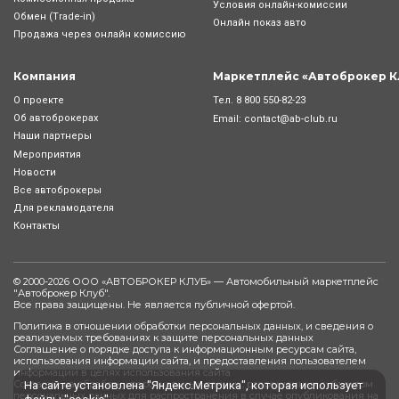
Условия онлайн-комиcсии
Обмен (Trade-in)
Онлайн показ авто
Продажа через онлайн комиссию
Компания
Маркетплейс «Автоброкер К
Тел.
8 800 550-82-23
О проекте
Об автоброкерах
Email:
contact@ab-club.ru
Наши партнеры
Мероприятия
Новости
Все автоброкеры
Для рекламодателя
Контакты
© 2000-2026 ООО «АВТОБРОКЕР КЛУБ» — Автомобильный маркетплейс
"
Автоброкер Клуб
".
Все права защищены. Не является публичной офертой.
Политика в отношении обработки персональных данных, и сведения о
реализуемых требованиях к защите персональных данных
Соглашение о порядке доступа к информационным ресурсам сайта,
использования информации сайта, и предоставления пользователем
информации в целях использования сайта
Согласие на обработку персональных данных, разрешенных субъектом
На сайте установлена "Яндекс.Метрика", которая использует
персональных данных для распространения в случае опубликования на