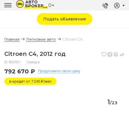
0+
Подать объявление
Главная
Легковые авто
Citroen C4
Citroen C4, 2012 год
ID 863931
Самара
792 670 ₽
Предложить
свою цену
в кредит от 7 245 ₽/мес
1
/
23