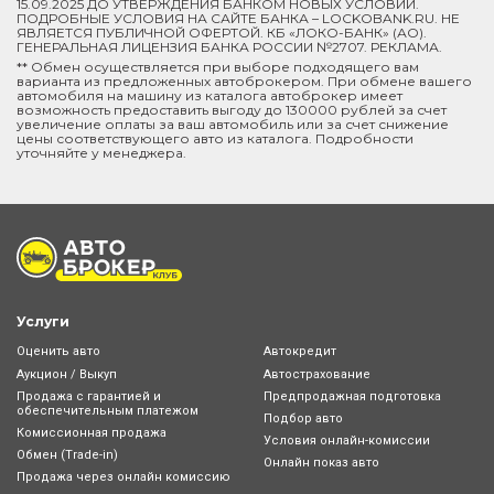
15.09.2025 ДО УТВЕРЖДЕНИЯ БАНКОМ НОВЫХ УСЛОВИЙ.
ПОДРОБНЫЕ УСЛОВИЯ НА САЙТЕ БАНКА – LOCKOBANK.RU. НЕ
ЯВЛЯЕТСЯ ПУБЛИЧНОЙ ОФЕРТОЙ. КБ «ЛОКО-БАНК» (АО).
ГЕНЕРАЛЬНАЯ ЛИЦЕНЗИЯ БАНКА РОССИИ №2707. РЕКЛАМА.
** Обмен осуществляется при выборе подходящего вам
варианта из предложенных автоброкером. При обмене вашего
автомобиля на машину из каталога автоброкер имеет
возможность предоставить выгоду до 130000 рублей за счет
увеличение оплаты за ваш автомобиль или за счет снижение
цены соответствующего авто из каталога. Подробности
уточняйте у менеджера.
Услуги
Оценить авто
Автокредит
Аукцион / Выкуп
Автострахование
Продажа с гарантией и
Предпродажная подготовка
обеспечительным платежом
Подбор авто
Комиссионная продажа
Условия онлайн-комиcсии
Обмен (Trade-in)
Онлайн показ авто
Продажа через онлайн комиссию