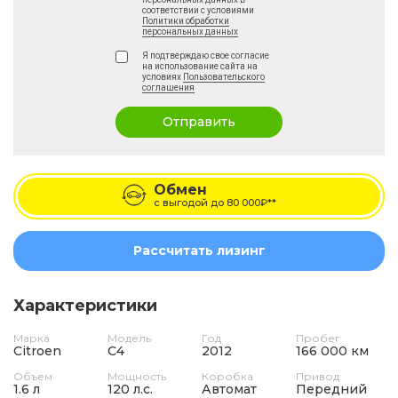
соответствии с условиями
Политики обработки
персональных данных
Я подтверждаю свое согласие
на использование сайта на
условиях
Пользовательского
соглашения
Отправить
Обмен
с выгодой до
80 000₽**
Рассчитать лизинг
Характеристики
Марка
Модель
Год
Пробег
Citroen
C4
2012
166 000 км
Объем
Мощность
Коробка
Привод
1.6 л
120 л.с.
Автомат
Передний