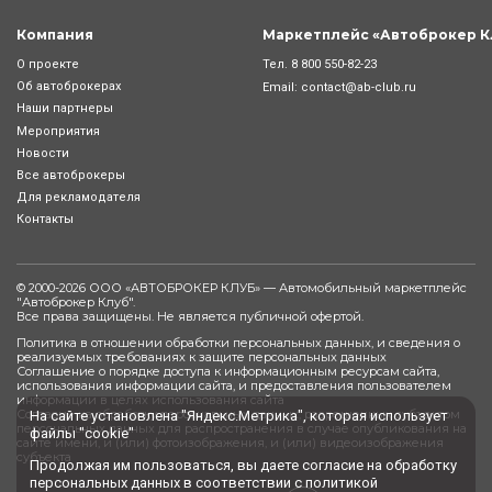
Компания
Маркетплейс «Автоброкер К
Тел.
8 800 550-82-23
О проекте
Об автоброкерах
Email:
contact@ab-club.ru
Наши партнеры
Мероприятия
Новости
Все автоброкеры
Для рекламодателя
Контакты
© 2000-2026 ООО «АВТОБРОКЕР КЛУБ» — Автомобильный маркетплейс
"
Автоброкер Клуб
".
Все права защищены. Не является публичной офертой.
Политика в отношении обработки персональных данных, и сведения о
реализуемых требованиях к защите персональных данных
Соглашение о порядке доступа к информационным ресурсам сайта,
использования информации сайта, и предоставления пользователем
информации в целях использования сайта
Согласие на обработку персональных данных, разрешенных субъектом
На сайте установлена "Яндекс.Метрика", которая использует
персональных данных для распространения в случае опубликования на
файлы "cookie"
сайте имени, и (или) фотоизображения, и (или) видеоизображения
субъекта
Продолжая им пользоваться, вы даете
согласие
на обработку
персональных данных в соответствии с
политикой