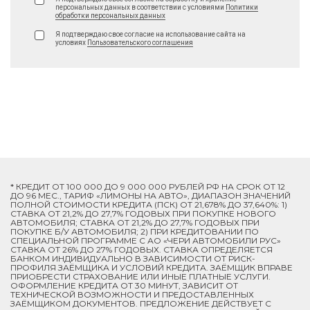
персональных данных в соответствии с условиями
Политики
обработки персональных данных
Я подтверждаю свое согласие на использование сайта на
условиях
Пользовательского соглашения
* КРЕДИТ ОТ 100 000 ДО 9 000 000 РУБЛЕЙ РФ НА СРОК ОТ 12
ДО 96 МЕС., ТАРИФ «ЛИМОНЫ НА АВТО», ДИАПАЗОН ЗНАЧЕНИЙ
ПОЛНОЙ СТОИМОСТИ КРЕДИТА (ПСК) ОТ 21,678% ДО 37,640%: 1)
СТАВКА ОТ 21,2% ДО 27,7% ГОДОВЫХ ПРИ ПОКУПКЕ НОВОГО
АВТОМОБИЛЯ; СТАВКА ОТ 21,2% ДО 27,7% ГОДОВЫХ ПРИ
ПОКУПКЕ Б/У АВТОМОБИЛЯ; 2) ПРИ КРЕДИТОВАНИИ ПО
СПЕЦИАЛЬНОЙ ПРОГРАММЕ C АО «ЧЕРИ АВТОМОБИЛИ РУС»
СТАВКА ОТ 26% ДО 27% ГОДОВЫХ. СТАВКА ОПРЕДЕЛЯЕТСЯ
БАНКОМ ИНДИВИДУАЛЬНО В ЗАВИСИМОСТИ ОТ РИСК-
ПРОФИЛЯ ЗАЁМЩИКА И УСЛОВИЙ КРЕДИТА. ЗАЁМЩИК ВПРАВЕ
ПРИОБРЕСТИ СТРАХОВАНИЕ ИЛИ ИНЫЕ ПЛАТНЫЕ УСЛУГИ.
ОФОРМЛЕНИЕ КРЕДИТА ОТ 30 МИНУТ, ЗАВИСИТ ОТ
ТЕХНИЧЕСКОЙ ВОЗМОЖНОСТИ И ПРЕДОСТАВЛЕННЫХ
ЗАЁМЩИКОМ ДОКУМЕНТОВ. ПРЕДЛОЖЕНИЕ ДЕЙСТВУЕТ С