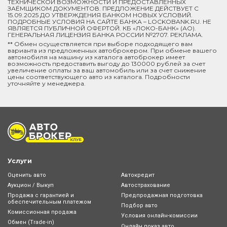
ТЕХНИЧЕСКОЙ ВОЗМОЖНОСТИ И ПРЕДОСТАВЛЕННЫХ
ЗАЁМЩИКОМ ДОКУМЕНТОВ. ПРЕДЛОЖЕНИЕ ДЕЙСТВУЕТ С
15.09.2025 ДО УТВЕРЖДЕНИЯ БАНКОМ НОВЫХ УСЛОВИЙ.
ПОДРОБНЫЕ УСЛОВИЯ НА САЙТЕ БАНКА – LOCKOBANK.RU. НЕ
ЯВЛЯЕТСЯ ПУБЛИЧНОЙ ОФЕРТОЙ. КБ «ЛОКО-БАНК» (АО).
ГЕНЕРАЛЬНАЯ ЛИЦЕНЗИЯ БАНКА РОССИИ №2707. РЕКЛАМА.
** Обмен осуществляется при выборе подходящего вам
варианта из предложенных автоброкером. При обмене вашего
автомобиля на машину из каталога автоброкер имеет
возможность предоставить выгоду до 130000 рублей за счет
увеличение оплаты за ваш автомобиль или за счет снижение
цены соответствующего авто из каталога. Подробности
уточняйте у менеджера.
Услуги
Оценить авто
Автокредит
Аукцион / Выкуп
Автострахование
Продажа с гарантией и
Предпродажная подготовка
обеспечительным платежом
Подбор авто
Комиссионная продажа
Условия онлайн-комиcсии
Обмен (Trade-in)
Онлайн показ авто