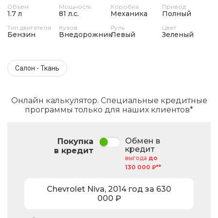
Объем
Мощность
Коробка
Привод
1.7 л
81 л.с.
Механика
Полный
Тип двигателя
Кузов
Руль
Цвет
Бензин
Внедорожник
Левый
Зеленый
Салон - Ткань
Онлайн калькулятор. Специальные кредитные
программы только для наших клиентов*
Обмен в
Покупка
кредит
в кредит
выгода
до
130 000 ₽**
Chevrolet
Niva
,
2014
год за
630
000
₽