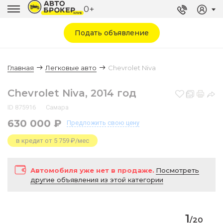
0+
Подать объявление
Главная
Легковые авто
Chevrolet Niva
Chevrolet Niva, 2014 год
ID 875916
Самара
630 000 ₽
Предложить
свою цену
в кредит от 5 759 ₽/мес
Автомобиля уже нет в продаже.
Посмотреть
другие объявления из этой категории
1
/
20