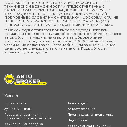
ОФОРМЛЕНИЕ КРЕДИТА ОТ 30 МИНУТ, ЗАВИСИТ ОТ
ТЕХНИЧЕСКОЙ ВОЗМОЖНОСТИ И ПРЕДОСТАВЛЕННЫХ
ЗАЁМЩИКОМ ДОКУМЕНТОВ. ПРЕДЛОЖЕНИЕ ДЕЙСТВУЕТ С
15.09.2025 ДО УТВЕРЖДЕНИЯ БАНКОМ НОВЫХ УСЛОВИЙ.
ПОДРОБНЫЕ УСЛОВИЯ НА САЙТЕ БАНКА – LOCKOBANK.RU. НЕ
ЯВЛЯЕТСЯ ПУБЛИЧНОЙ ОФЕРТОЙ. КБ «ЛОКО-БАНК» (АО).
ГЕНЕРАЛЬНАЯ ЛИЦЕНЗИЯ БАНКА РОССИИ №2707. РЕКЛАМА.
** Обмен осуществляется при выборе подходящего вам
варианта из предложенных автоброкером. При обмене вашего
автомобиля на машину из каталога автоброкер имеет
возможность предоставить выгоду до 130000 рублей за счет
увеличение оплаты за ваш автомобиль или за счет снижение
цены соответствующего авто из каталога. Подробности
уточняйте у менеджера.
Услуги
Оценить авто
Автокредит
Аукцион / Выкуп
Автострахование
Продажа с гарантией и
Предпродажная подготовка
обеспечительным платежом
Подбор авто
Комиссионная продажа
Условия онлайн-комиcсии