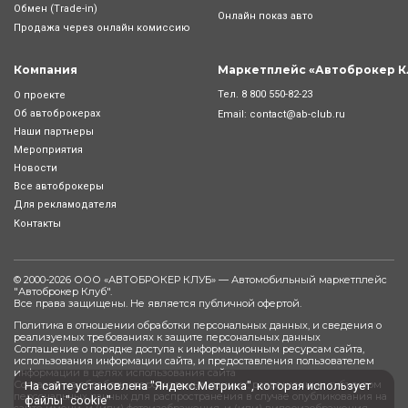
Обмен (Trade-in)
Онлайн показ авто
Продажа через онлайн комиссию
Компания
Маркетплейс «Автоброкер К
Тел.
8 800 550-82-23
О проекте
Об автоброкерах
Email:
contact@ab-club.ru
Наши партнеры
Мероприятия
Новости
Все автоброкеры
Для рекламодателя
Контакты
© 2000-2026 ООО «АВТОБРОКЕР КЛУБ» — Автомобильный маркетплейс
"
Автоброкер Клуб
".
Все права защищены. Не является публичной офертой.
Политика в отношении обработки персональных данных, и сведения о
реализуемых требованиях к защите персональных данных
Соглашение о порядке доступа к информационным ресурсам сайта,
использования информации сайта, и предоставления пользователем
информации в целях использования сайта
Согласие на обработку персональных данных, разрешенных субъектом
На сайте установлена "Яндекс.Метрика", которая использует
персональных данных для распространения в случае опубликования на
файлы "cookie"