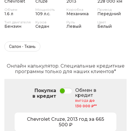
Chevrolet
Cruze
2013
228 000 км
Объем
Мощность
Коробка
Привод
1.6 л
109 л.с.
Механика
Передний
Тип двигателя
Кузов
Руль
Цвет
Бензин
Седан
Левый
Белый
Салон - Ткань
Онлайн калькулятор. Специальные кредитные
программы только для наших клиентов*
Обмен в
Покупка
кредит
в кредит
выгода
до
130 000 ₽**
Chevrolet
Cruze
,
2013
год за
665
500
₽