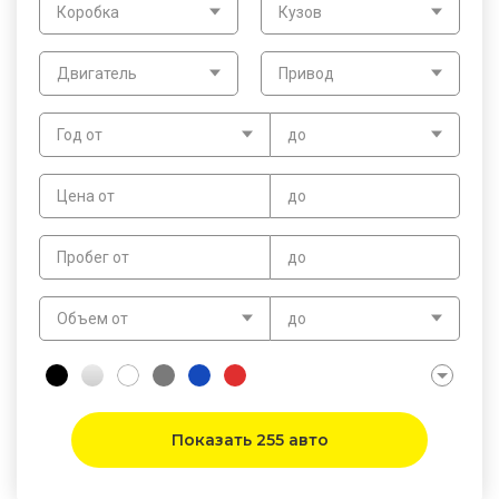
Коробка
Кузов
Двигатель
Привод
Год от
до
Цена от
до
Пробег от
до
Объем от
до
Показать 255 авто