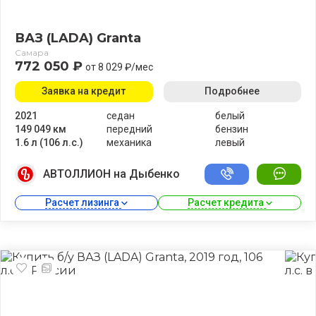
ВАЗ (LADA) Granta
Самара
772 050 ₽
от 8 029 ₽/мес
Заявка на кредит
Подробнее
2021
седан
белый
149 049 км
передний
бензин
1.6 л (106 л.с.)
механика
левый
АВТОЛЛИОН на Дыбенко
Расчет лизинга 
Расчет кредита 