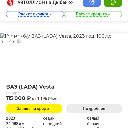
АВТОЛЛИОН на Дыбенко
Расчет лизинга 
Расчет кредита 
ВАЗ (LADA) Vesta
Самара
115 000 ₽
от 1 196 ₽/мес
Заявка на кредит
Подробнее
2023
седан
белый
24 088 км
передний
бензин