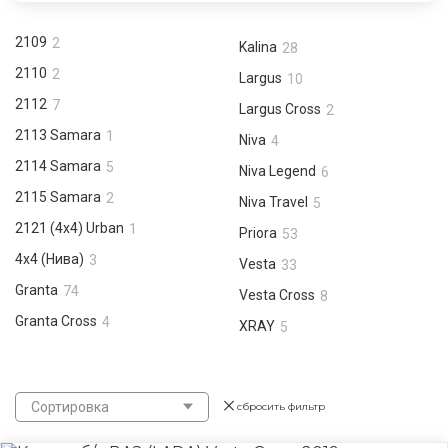
2109
2
Kalina
28
2110
2
Largus
10
2112
7
Largus Cross
2
2113 Samara
1
Niva
4
2114 Samara
5
Niva Legend
6
2115 Samara
2
Niva Travel
5
2121 (4x4) Urban
1
Priora
53
4x4 (Нива)
3
Vesta
33
Granta
74
Vesta Cross
8
Granta Cross
4
XRAY
5
Сортировка
сбросить фильтр