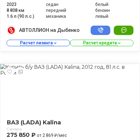
2023
седан
белый
8 808 км
передний
бензин
1.6 л (90 л.с.)
механика
левый
АВТОЛЛИОН на Дыбенко
Расчет лизинга 
Расчет кредита 
ВАЗ (LADA) Kalina
Самара
275 850 ₽
от 2 869 ₽/мес