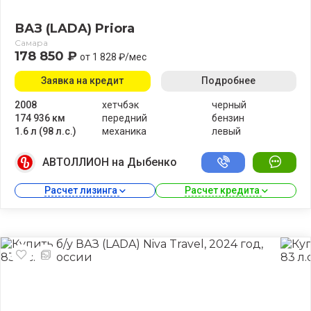
ВАЗ (LADA) Priora
Самара
178 850 ₽
от 1 828 ₽/мес
Заявка на кредит
Подробнее
2008
хетчбэк
черный
174 936 км
передний
бензин
1.6 л (98 л.с.)
механика
левый
АВТОЛЛИОН на Дыбенко
Расчет лизинга 
Расчет кредита 